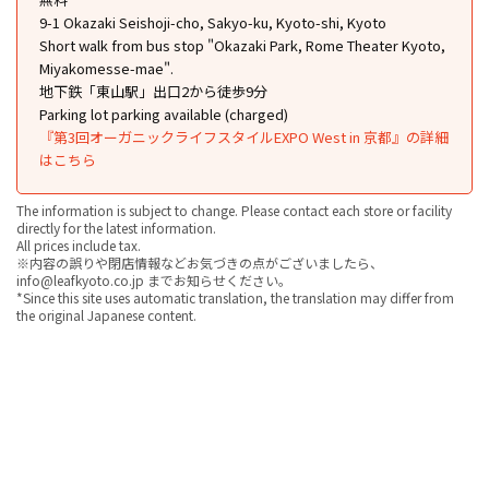
9-1 Okazaki Seishoji-cho, Sakyo-ku, Kyoto-shi, Kyoto
Short walk from bus stop "Okazaki Park, Rome Theater Kyoto,
Miyakomesse-mae".
地下鉄「東山駅」出口2から徒歩9分
Parking lot parking available (charged)
『第3回オーガニックライフスタイルEXPO West in 京都』の詳細
はこちら
The information is subject to change. Please contact each store or facility
directly for the latest information.
All prices include tax.
※内容の誤りや閉店情報などお気づきの点がございましたら、
info@leafkyoto.co.jp までお知らせください。
*Since this site uses automatic translation, the translation may differ from
the original Japanese content.