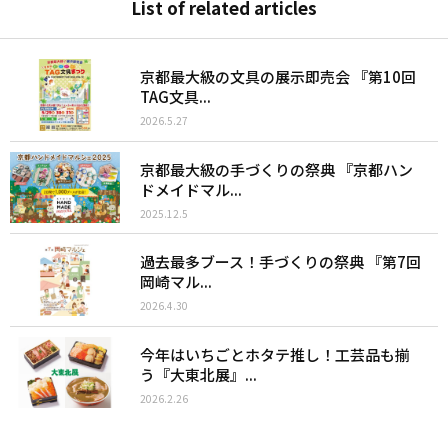
List of related articles
京都最大級の文具の展示即売会 『第10回
TAG文具...
2026.5.27
京都最大級の手づくりの祭典 『京都ハン
ドメイドマル...
2025.12.5
過去最多ブース！手づくりの祭典 『第7回
岡崎マル...
2026.4.30
今年はいちごとホタテ推し！工芸品も揃
う『大東北展』...
2026.2.26