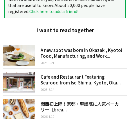
that are useful to know. About 20,000 people have
registered.
Click here to add a friend!
I want to read together
A new spot was born in Okazaki, Kyoto!
Food, Manufacturing, and Work...
2025.6.21
Cafe and Restaurant Featuring
Seafood from Ise-Shima, Kyoto, Oka...
2025.6.14
関西初上陸！京都・聖護院に人気ベーカ
リー［brea...
2026.4.10