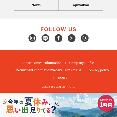
News
Ajiwaikan
FOLLOW US
Advertisement information
Company Profile
Recruitment information
Website Terms of Use
privacy policy
inquiry
Copyright © 2021 Leaf KYOTO.