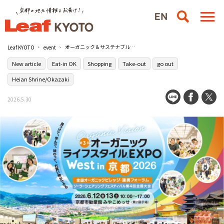
オーガニック＆サステナブルを、もっとポピュラーに『第3回オーガニックライフスタイルEXPO West in 京都』が開催！／京都市勧業館みやこめっせ
Leaf KYOTO
event
New article
Eat-in OK
Shopping
Take-out
go out
Heian Shrine/Okazaki
2026.5.30