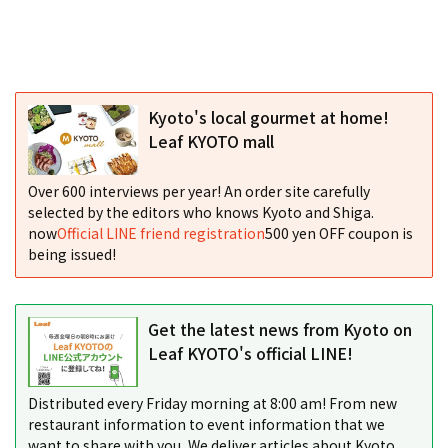
Kyoto's local gourmet at home!
Leaf KYOTO mall
Over 600 interviews per year! An order site carefully
selected by the editors who knows Kyoto and Shiga.
now
Official LINE friend registration
500 yen OFF coupon is
being issued!
Get the latest news from Kyoto on
Leaf KYOTO's official LINE!
Distributed every Friday morning at 8:00 am! From new
restaurant information to event information that we
want to share with you, We deliver articles about Kyoto