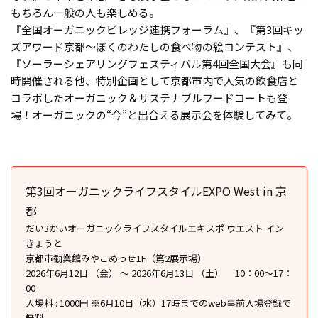
もちろん一般の人も楽しめる。
『全国オーガニックビレッジ連携フォーラム』、『第3回キッ
ズアワード京都～ぼくのわたしの食べ物の絵コンテスト』、
『ソーラーシェアリングフェスティバル第4回全国大会』も同
時開催される他、特別企画として京都市内で人気の飲食店と
コラボしたオーガニック＆サステナブルフードコートも登
場！オーガニックの“今”と出合える展示会を体験してみて。
第3回オーガニックライフスタイルEXPO West in 京
都
だい3かいオーガニックライフスタイルエキスポ ウエスト イン
きょうと
京都市勧業館みやこめっせ1F（第2展示場）
2026年6月12日 （金） ～ 2026年6月13日 （土） 10：00～17：
00
入場料 : 1000円 ※6月10日（水）17時までのweb事前入場登録で
無料