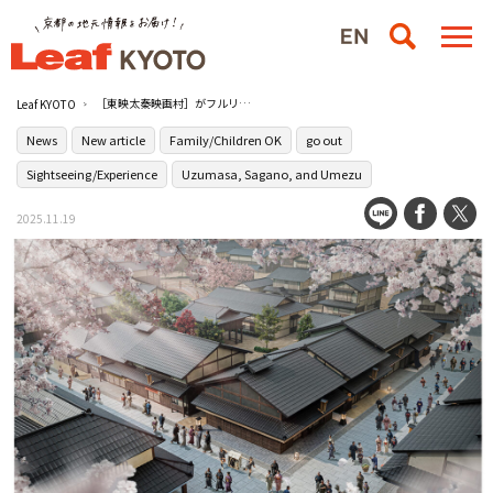
［東映太秦映画村］がフルリニューアル！2026年3月28日（土）に第1期オープン決定
Leaf KYOTO
News
New article
Family/Children OK
go out
Sightseeing/Experience
Uzumasa, Sagano, and Umezu
2025.11.19