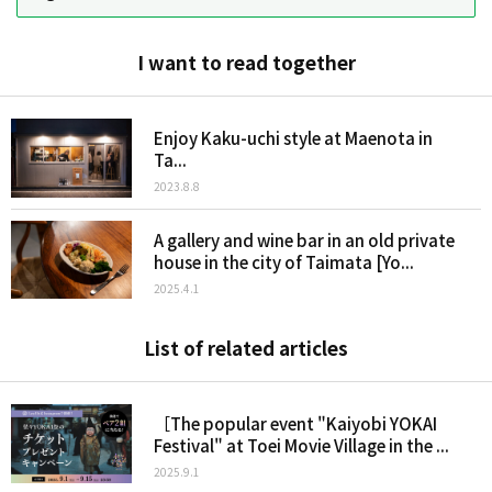
I want to read together
Enjoy Kaku-uchi style at Maenota in
Ta...
2023.8.8
A gallery and wine bar in an old private
house in the city of Taimata [Yo...
2025.4.1
List of related articles
［The popular event "Kaiyobi YOKAI
Festival" at Toei Movie Village in the ...
2025.9.1