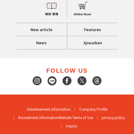
New article
Features
News
Ajiwaikan
FOLLOW US
Advertisement information
Company Profile
Recruitment information
Website Terms of Use
privacy policy
inquiry