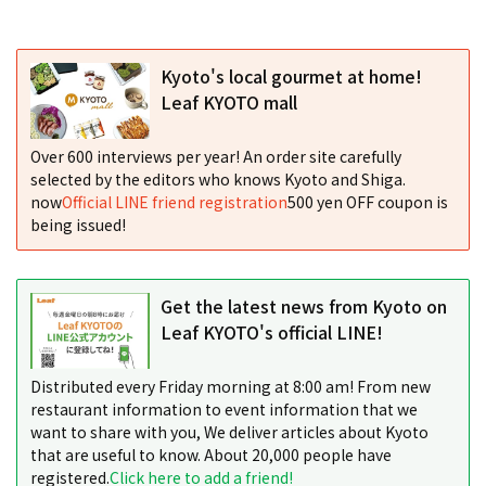
Kyoto's local gourmet at home!
Leaf KYOTO mall
Over 600 interviews per year! An order site carefully
selected by the editors who knows Kyoto and Shiga.
now
Official LINE friend registration
500 yen OFF coupon is
being issued!
Get the latest news from Kyoto on
Leaf KYOTO's official LINE!
Distributed every Friday morning at 8:00 am! From new
restaurant information to event information that we
want to share with you, We deliver articles about Kyoto
that are useful to know. About 20,000 people have
registered.
Click here to add a friend!