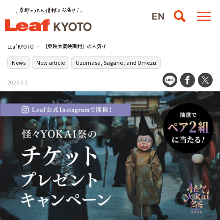
［東映太秦映画村］の人気イベント『怪々YOKAI祭2025』のチケットが当たるプレゼントキャンペーンを開催！
Leaf KYOTO
News
New article
Uzumasa, Sagano, and Umezu
2025.9.1