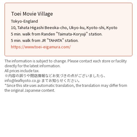
Toei Movie Village
Tokyo-England
10, Tahata Higashi Beeoka-cho, Ukyo-ku, Kyoto-shi, Kyoto
5 min. walk from Randen "Taimata-Koryuji" station.
5 min. walk from JR "TAHATA" station.
https://www.toei-eigamura.com/
The information is subject to change. Please contact each store or facility
directly for the latest information.
All prices include tax.
※内容の誤りや閉店情報などお気づきの点がございましたら、
info@leafkyoto.co.jp までお知らせください。
*Since this site uses automatic translation, the translation may differ from
the original Japanese content.