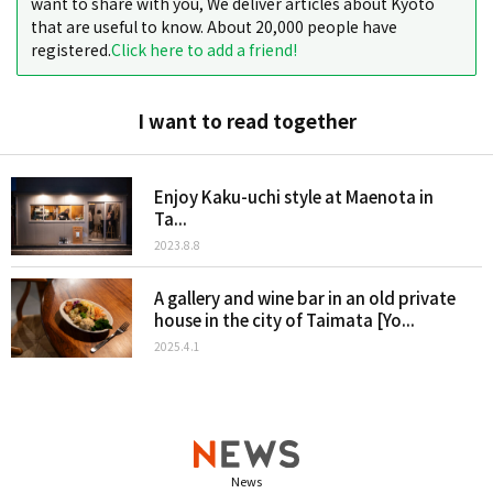
want to share with you, We deliver articles about Kyoto
that are useful to know. About 20,000 people have
registered.
Click here to add a friend!
I want to read together
Enjoy Kaku-uchi style at Maenota in
Ta...
2023.8.8
A gallery and wine bar in an old private
house in the city of Taimata [Yo...
2025.4.1
News