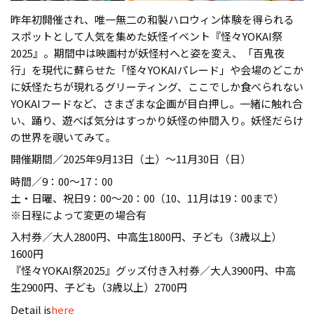
昨年初開催され、唯一無二の和製ハロウィン体験を得られる
スポットとして人気を集めた妖怪イベント『怪々YOKAI祭
2025』。期間中は映画村が妖怪村へと姿を変え、「百鬼夜
行」を現代に蘇らせた「怪々YOKAIパレード」や会場のどこか
に妖怪たちが現れるグリーティング、ここでしか食べられない
YOKAIフードなど、さまざまな企画が目白押し。一緒に触れ合
い、踊り、遊べば気分はすっかり妖怪の仲間入り。妖怪だらけ
の世界を覗いてみて。
開催期間／2025年9月13日（土）〜11月30日（日）
時間／9：00〜17：00
土・日曜、祝日9：00〜20：00（10、11月は19：00まで）
※日程によって変更の場合有
入村券／大人2800円、中高生1800円、子ども（3歳以上）
1600円
『怪々YOKAI祭2025』グッズ付き入村券／大人3900円、中高
生2900円、子ども（3歳以上）2700円
Detail is
here