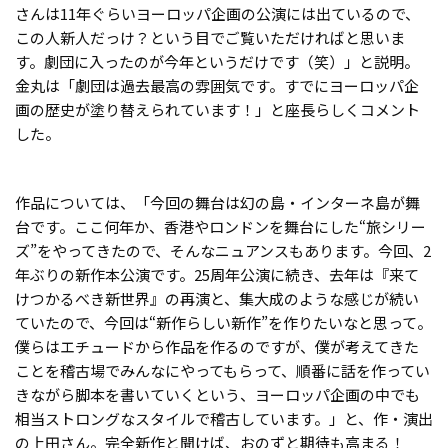
さんは11年ぐらいヨーロッパ企画の公演には出ているので、
この人新人だっけ？という目でご覧いただければと思いま
す。劇団に入ったのが今年というだけです（笑）」と説明。
金丸は「劇団は過去最高の雰囲気です。すでにヨーロッパ企
画の歴史が塗り替えられています！」と座長らしくコメント
した。
作品については、「今回の舞台は幻の島・インターネ島が舞
台です。ここ何年か、香港やロンドンを舞台にした“旅シリー
ズ”をやってきたので、そんなニュアンスもあります。今回、2
年ぶりの新作本公演です。25周年公演に続き、去年は『来て
けつかるべき新世界』の再演と、集大成のような感じが続い
ていたので、今回は“新作らしい新作”を作りたいなと思って。
僕らはエチュードから作品を作るのですが、僕が考えてきた
ことを稽古場でみんなにやってもらって、順番に話を作ってい
きながら脚本を書いていくという、ヨーロッパ企画の中でも
相当ストロングなスタイルで稽古しています。」と、作・演出
の上田さん。完全新作と聞けば、おのずと期待も高まる！