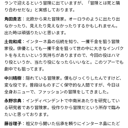
ランで迎えるという冒険に出ていますが、「冒険とは死と隣
り合わせだな」と実感しております。
角田貴志
：北欧から来た冒険家。オーロラのように出たり出
なかったり、見えたり見えなかったりするかもしれません。
出た時は頑張りたいと思います。
土佐和成
：インターネ島の伝統を知り、一攫千金を狙う冒険
家役。俳優としても一攫千金を狙って世の中に大きなインパク
トを与えたいという気持ちがありますので、今回の役はハマ
り役というか、当たり役になったらいいなと。このツアーでも
劇中でも狙ってます。
中川晴樹
：隠れている冒険家。僕もびっくりしたんですけど、
変な役です。普段はものすごく保守的な人間ですが、今日は
全身おニューで、ファッションの冒険をしてきました。
永野宗典
：インディペンデントで中南米あたりを研究してい
る研究者であり冒険家。役作りから冒険だという所存で臨み
たいと思っております。
藤谷理子
：祖父から聞いた伝承を頼りにインターネ島にたど