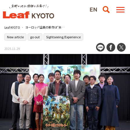
ヨーロッパ企画の新作は“未踏の島”！第44回公演『インターネ島エクスプローラー』が開幕
Leaf KYOTO
New article
go out
Sightseeing/Experience
2025.11.29