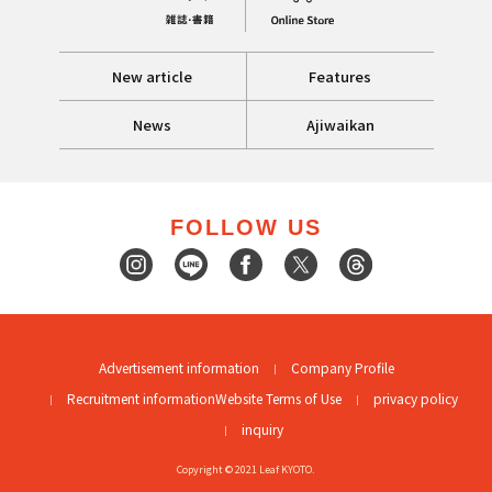
New article
Features
News
Ajiwaikan
FOLLOW US
Advertisement information
Company Profile
Recruitment information
Website Terms of Use
privacy policy
inquiry
Copyright © 2021 Leaf KYOTO.