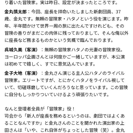
り着いた冒険家。実は昨日、設定が決まったところです。
金丸慎太郎
：今回、座長を拝命いたしました新劇団員、37
歳、金丸です。無頼の冒険家・ハタノという役を演じます。昨
年、半年間かけて世界一周の旅に出たんですけれども、その
冒険の香りがまだこの肉体に残っておりまして、そんな俺以外
に座長など務まるものかという気概で臨んでおります。
呉城久美（客演）
：無頼の冒険家ハタノの元妻の冒険家役。
ヨーロッパ企画さんとは何度かご一緒していますが、本公演
は初めてで嬉しく、すでに意気込んでいます。
金子大地（客演）
：金丸さん演じる主人公ハタノのライバル
冒険家。エリートですが、とにかくハタノをライバル視して
いて、切磋琢磨していくんだろうなと思っています。この冒険
に自分もしっかりついていけるよう頑張りたいです。
なんと登壇者全員が「冒険家」役！
司会から「新人が座長を務めるというのは、劇団ではよくあ
ることなんですか」と金丸さんのことを聞かれた演出家の上
田さんは「いや、これ自体がちょっとした冒険（笑）。金丸