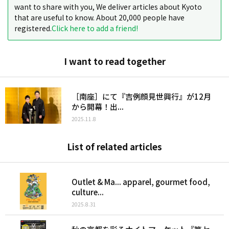
want to share with you, We deliver articles about Kyoto
that are useful to know. About 20,000 people have
registered.
Click here to add a friend!
I want to read together
［南座］にて『吉例顔見世興行』が12月
から開幕！出...
2025.11.8
List of related articles
Outlet & Ma... apparel, gourmet food,
culture...
2025.8.31