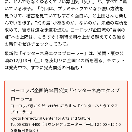
に、とんでもなくゆるくていい雰囲気（笑）」と、すべてに驚
いている様子。「今回は、プリミティブでかなり強い方法を
見つけて、稽古を見ていてもすごく面白い」と上田さんも楽し
んでいる様子。“幻の島”があるのか、ないのか――。未踏の場所を
求めて、彼らは道なき道を進む。ヨーロッパ企画流の“冒険の
証”への上陸は、もうすぐ！期待を斜め上から超えてくる彼ら
の新作をぜひチェックしてみて。
最新作『インターネ島エクスプローラー』は、滋賀・栗東公
演の12月13日（土）を皮切りに全国14カ所を巡る。チケット
は発売中で、すでに完売間近の日程も！
ヨーロッパ企画第44回公演『インターネ島エクスプ
ローラー』
ヨーロッパきかくだい44かいこうえん『インターネとうエクス
プローラー』
Kyoto Prefectural Center for Arts and Culture
Tel.06-6357-4400（サウンドクリエーター／平日 12：00〜15：0
0 ※祝日を除く）