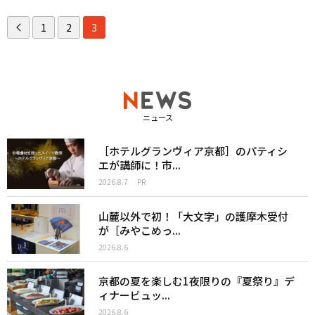
1
2
3
ニュース
［ホテルグランヴィア京都］のパティシ
エが講師に！市...
2026.8.7
PR
山麓以外で初！「大文字」の護摩木受付
が［みやこめっ...
2026.8.6
京都の夏を楽しむ1夜限りの『夏祭り』デ
ィナービュッ...
2026.8.6