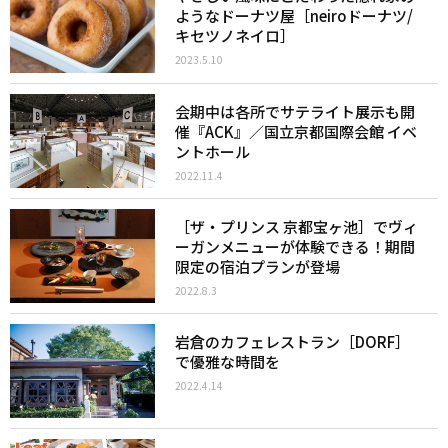
ようなドーナツ屋［neiroドーナツ/
キセツノネイロ］
2023.5.10
会期中は各所でサテライト展示も開
催『ACK』／国立京都国際会館 イベ
ントホール
2022.11.4
［ザ・プリンス 京都宝ヶ池］でヴィ
ーガンメニューが体験できる！期間
限定の宿泊プランが登場
2022.8.3
岩倉のカフェレストラン［DORF］
で優雅な時間を
2022.4.14