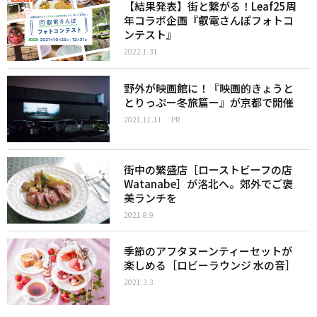
【結果発表】街と繋がる！Leaf25周
年コラボ企画『叡電さんぽフォトコ
ンテスト』
2022.1.31
野外が映画館に！『映画的きょうと
とりっぷー冬旅篇ー』が京都で開催
2021.11.11
PR
街中の繁盛店［ローストビーフの店
Watanabe］が洛北へ。郊外でご褒
美ランチを
2021.8.9
季節のアフタヌーンティーセットが
楽しめる［ロビーラウンジ 水の音］
2021.3.3