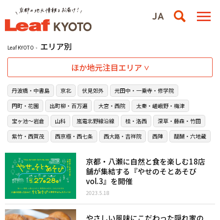
エリア別
Leaf KYOTO
ほか地元注目エリア
丹波橋・中書島
京北
伏見郊外
元田中・一乗寺・修学院
円町・花園
出町柳・百万遍
大宮・西院
太秦・嵯峨野・梅津
宝ヶ池〜岩倉
山科
嵐電北野線沿線
桂・洛西
深草・藤森・竹田
紫竹・西賀茂
西京極・西七条
西大路・吉祥院
西陣
醍醐・六地蔵
京都・八瀬に自然と食を楽しむ18店
舗が集結する『やせのそとあそび
vol.3』を開催
2023.5.18
やさしい風味にこだわった隠れ家の