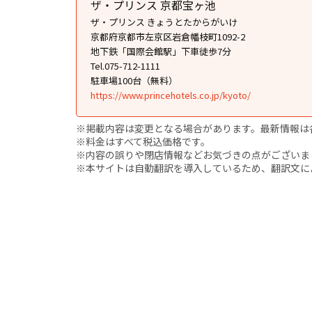
ザ・プリンス 京都宝ヶ池
ザ・プリンス きょうとたからがいけ
京都府京都市左京区岩倉幡枝町1092-2
地下鉄「国際会館駅」下車徒歩7分
Tel.075-712-1111
駐車場100台（無料）
https://www.princehotels.co.jp/kyoto/
※掲載内容は変更となる場合があります。最新情報は
※料金はすべて税込価格です。
※内容の誤りや閉店情報などお気づきの点がございましたら、i
※本サイトは自動翻訳を導入しているため、翻訳文に