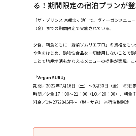
る！期間限定の宿泊プランが登
［ザ・プリンス 京都宝ヶ池］で、ヴィーガンメニューが体
（金）までの期間限定で実施されている。
夕食、朝食ともに「野菜ソムリエプロ」の資格をもつ
や魚をはじめ、動物性食品を一切使用しないことで動
ことで地産地消もかなえるメニューの提供が実現。こ
「Vegan SURU」
期間／2022年7月16日（土）～9月30日（金） ※3
時間／夕食 17：00〜21：00（LO／20：30）、朝食 7
料金／1名2万2045円〜（税・サ込） ※宿泊税別途