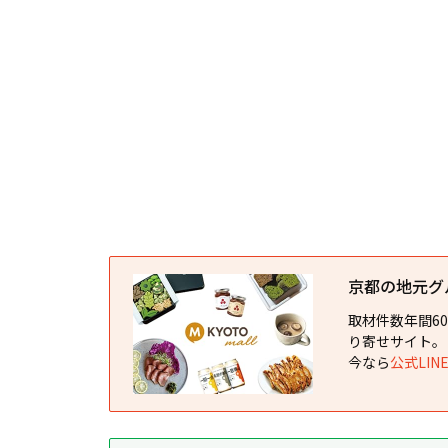
京都の地元グルメ
取材件数年間6
り寄せサイト。
今なら
公式LI