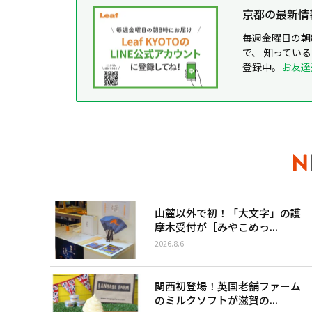
京都の最新情報が
毎週金曜日の朝
で、 知ってい
登録中。
お友達
山麓以外で初！「大文字」の護
摩木受付が［みやこめっ...
2026.8.6
関西初登場！英国老舗ファーム
のミルクソフトが滋賀の...