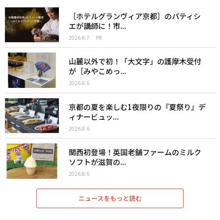
［ホテルグランヴィア京都］のパティシ
エが講師に！市...
2026.8.7
PR
山麓以外で初！「大文字」の護摩木受付
が［みやこめっ...
2026.8.6
京都の夏を楽しむ1夜限りの『夏祭り』デ
ィナービュッ...
2026.8.6
関西初登場！英国老舗ファームのミルク
ソフトが滋賀の...
2026.8.6
ニュースをもっと読む