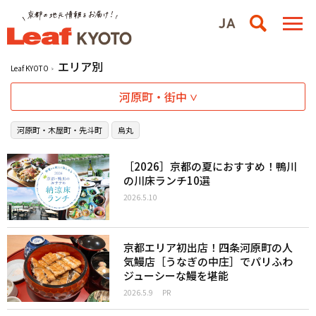
エリア別
Leaf KYOTO
河原町・街中
河原町・木屋町・先斗町
烏丸
［2026］京都の夏におすすめ！鴨川
の川床ランチ10選
2026.5.10
京都エリア初出店！四条河原町の人
気鰻店［うなぎの中庄］でパリふわ
ジューシーな鰻を堪能
2026.5.9
PR