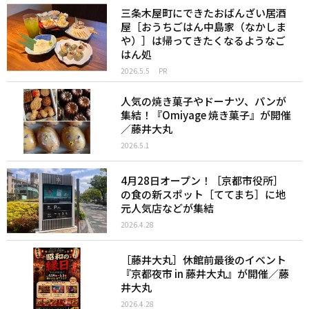
三条木屋町にできたおばんざい居酒
屋［おうちごはん中島家（なかしま
や）］は帰ってきたくなるようなご
はん処
2026.5.5
PR
人気の焼き菓子やドーナツ、パンが
集結！『Omiyage 焼き菓子』が開催
／藤井大丸
2026.5.1
4月28日オープン！［京都市役所］
の食の新スポット［ててまち］に地
元人気店などが集結
2026.4.28
［藤井大丸］休館前最後のイベント
『京都夜市 in 藤井大丸』が開催／藤
井大丸
2026.4.28