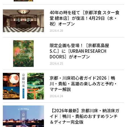
40年の時を経て［京都洋食 スター食
堂 總本店］が復活！4月29日（水・
祝）オープン
2026.4.28
限定企画も登場！［京都髙島屋
S.C.］に［URBAN RESEARCH
DOORS］がオープン
2026.4.25
京都・川床初心者ガイド2026｜鴨
川・貴船・高雄の楽しみ方と予約・
マナー解説
2026.4.24
【2026年最新】京都川床・納涼床ガ
イド｜鴨川・貴船のおすすめランチ
＆ディナー完全版