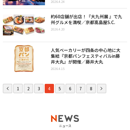
2026.4.24
約60店舗が出店！『大九州展 』で九
州グルメを満喫／京都髙島屋S.C.
2026.4.20
人気ベーカリーが四条の中心地に大
集結『京都パンフェスティバルin藤
井大丸』が開催／藤井大丸
2026.4.15
1
2
3
4
5
6
7
8
ニュース