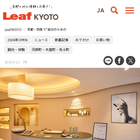
京都・四条で“自分のための美”を仕立てる。［CHEF de BEAUTÉ Kyoto］の五感で体験する新スポットが誕生
Leaf KYOTO
2026年OPEN
ニュース
新着記事
おでかけ
お買い物
観光・体験
河原町・木屋町・先斗町
2026.5.12
PR