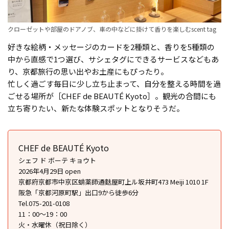
クローゼットや部屋のドアノブ、車の中などに掛けて香りを楽しむscent tag
好きな絵柄・メッセージのカードを2種類と、香りを5種類の
中から直感で1つ選び、サシェタグにできるサービスなどもあ
り、京都旅行の思い出やお土産にもぴったり。
忙しく過ごす毎日に少し立ち止まって、自分を整える時間を過
ごせる場所が［CHEF de BEAUTÉ Kyoto］。観光の合間にも
立ち寄りたい、新たな体験スポットとなりそうだ。
CHEF de BEAUTÉ Kyoto
シェフ ド ボーテ キョウト
2026年4月29日 open
京都府京都市中京区蛸薬師通麩屋町上ル坂井町473 Meiji 1010 1F
阪急「京都河原町駅」出口9から徒歩6分
Tel.075-201-0108
11：00〜19：00
火・水曜休（祝日除く）