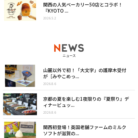
関西の人気ベーカリー50店とコラボ！
『KYOTO ...
2026.5.2
ニュース
山麓以外で初！「大文字」の護摩木受付
が［みやこめっ...
2026.8.6
京都の夏を楽しむ1夜限りの『夏祭り』デ
ィナービュッ...
2026.8.6
関西初登場！英国老舗ファームのミルク
ソフトが滋賀の...