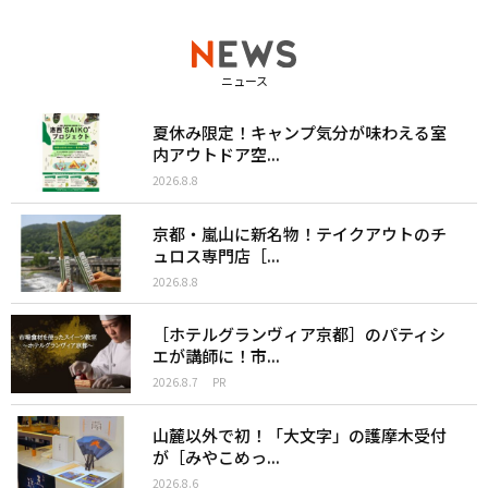
ニュース
夏休み限定！キャンプ気分が味わえる室
内アウトドア空...
2026.8.8
京都・嵐山に新名物！テイクアウトのチ
ュロス専門店［...
2026.8.8
［ホテルグランヴィア京都］のパティシ
エが講師に！市...
2026.8.7
PR
山麓以外で初！「大文字」の護摩木受付
が［みやこめっ...
2026.8.6