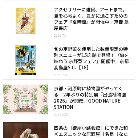
アクセサリーに雑貨、アートまで。
夏を心地よく、豊かに過ごすための
フェア『夏時間』が開催中／京都 蔦
屋書店
2026.7.4
旬の京野菜を使用した数量限定の特
別メニューが15店舗で登場！『旬を
味わう 京野菜フェア』開催中／京都
髙島屋S.C.［T8］
2026.7.3
京都・河原町に植物園がやってく
る！2年ぶりの特別展『出張植物園
2026』が開催／GOOD NATURE
STATION
2026.6.30
四条の［鍵屋小路会館］にできた和
×エスニックな居酒屋［名足（なた