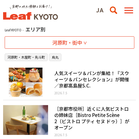
エリア別
Leaf KYOTO
河原町・街中
河原町・木屋町・先斗町
烏丸
人気スイーツ＆パンが集結！『スウ
ィーツ＆パンセレクション』が開催
／京都髙島屋S.C.
2026.7.5
［京都市役所］近くに人気ビストロ
の姉妹店［Bistro Petite Scène
2（ビストロ プティ セヌ ドゥ）］が
オープン
2026.7.5