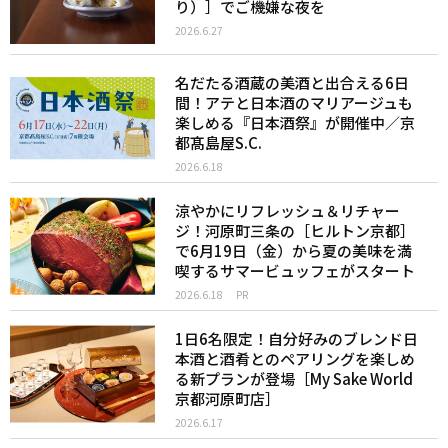
り）］でご機嫌な夜を
2026.6.27
名だたる酒蔵の美酒と出合える6日
間！アテと日本酒のマリアージュも
楽しめる『日本酒祭』が開催中／京
都髙島屋S.C.
2026.6.18
涼やかにリフレッシュ＆リチャー
ジ！河原町三条の［ヒルトン京都］
で6月19日（金）から夏の美味を満
喫するサマービュッフェがスタート
2026.6.18
PR
1日6名限定！自分好みのブレンド日
本酒と酒肴とのペアリングを楽しめ
る新プランが登場［My Sake World
京都河原町店］
2026.6.17