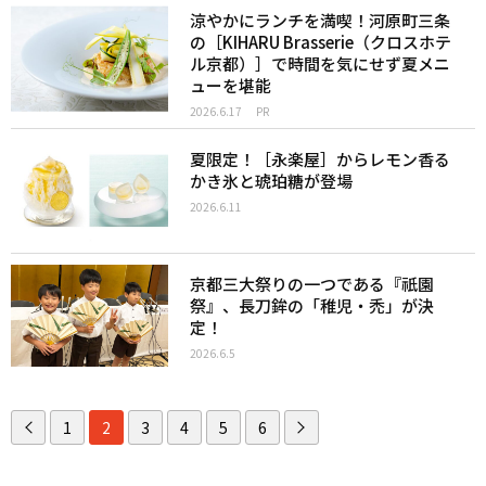
涼やかにランチを満喫！河原町三条
の［KIHARU Brasserie（クロスホテ
ル京都）］で時間を気にせず夏メニ
ューを堪能
2026.6.17
PR
夏限定！［永楽屋］からレモン香る
かき氷と琥珀糖が登場
2026.6.11
京都三大祭りの一つである『祇園
祭』、長刀鉾の「稚児・禿」が決
定！
2026.6.5
1
2
3
4
5
6