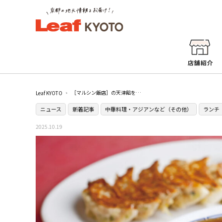
［マルシン飯店］の天津餡をフリーズドライに！ メッセンジャー・黒田さん監修で誕生した“あの味”の開発秘話を聞いてみた
Leaf KYOTO
ニュース
新着記事
中華料理・アジアンなど（その他）
ランチ
2025.10.19