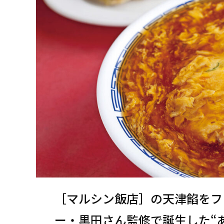
［マルシン飯店］の天津餡をフ
ー・黒田さん監修で誕生した“