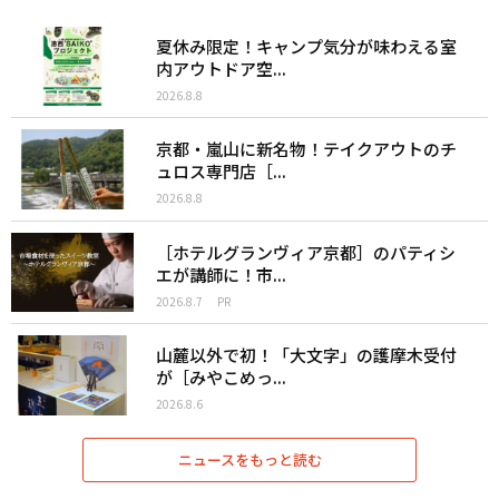
夏休み限定！キャンプ気分が味わえる室
内アウトドア空...
2026.8.8
京都・嵐山に新名物！テイクアウトのチ
ュロス専門店［...
2026.8.8
［ホテルグランヴィア京都］のパティシ
エが講師に！市...
2026.8.7
PR
山麓以外で初！「大文字」の護摩木受付
が［みやこめっ...
2026.8.6
ニュースをもっと読む