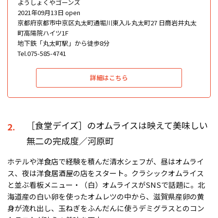
ようしょくやゴーンズ
2021年09月13日 open
京都府京都市中京区丸太町通堀川東入ル丸太町27 日商岩井丸太
町高陽院ハイツ1F
地下鉄「丸太町駅」から徒歩8分
Tel.075-585-4741
詳細はこちら
［食堂デイズ］のオムライスは映えて美味しい
2.
無二の完成度／河原町
ホテルや洋食店で経験を積んだ清水シェフが、昼はオムライ
ス、夜は洋食居酒屋の店をスタート。クラシックオムライス
と並ぶ看板メニュー・（白）オムライスがSNSで話題に。北
海道産の白い卵を使ったオムレツの中から、滋賀県産卵の黄
身が流れ出し、玉ねぎをふんだんに使うデミグラスとのコン