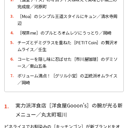
完成度／河原町
［Moa］のシンプル王道スタイルにキュン／清水寺周
3.
辺
［喫茶me］のプルとろオムレツにうっとり／岡崎
4.
チーズとデミグラスを重ねた［PETIT Coin］の贅沢オ
5.
ムライス／壬生
コーヒーを隠し味に忍ばせた［市川屋珈琲］のデミソ
6.
ース／東山五条
ボリューム満点！［グリル小宝］の正統派オムライス
7.
／岡崎
実力派洋食店［洋食屋Gooon’s］の腕が光る新
1.
メニュー／丸太町堀川
ピネライスでお馴染みの［キッチンゴン］が新ブランドをオ