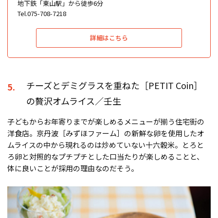
地下鉄「東山駅」から徒歩6分
Tel.075-708-7218
詳細はこちら
チーズとデミグラスを重ねた［PETIT Coin］
5.
の贅沢オムライス／壬生
子どもからお年寄りまでが楽しめるメニューが揃う住宅街の
洋食店。京丹波［みずほファーム］の新鮮な卵を使用したオ
ムライスの中から現れるのは炒めていない十六穀米。とろと
ろ卵と対照的なプチプチとした口当たりが楽しめることと、
体に良いことが採用の理由なのだそう。