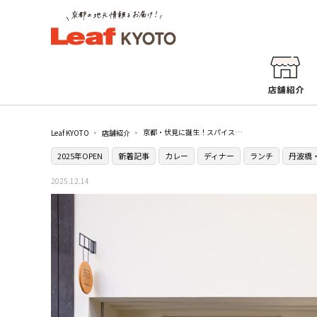
京都・伏見に誕生！スパイス欧風カレーが人気の［メドカレー舎］が実店舗をオープン
Leaf KYOTO
店舗紹介
2025年OPEN
新着記事
カレー
ディナー
ランチ
丹波橋
2025.12.14