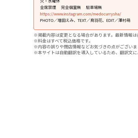
火・水曜休
全席禁煙
完全個室無
駐車場無
https://www.instagram.com/medocurrysha/
PHOTO／増田えみ、TEXT／鳥羽花、EDIT／澤村萌
※掲載内容は変更となる場合があります。最新情報は
※料金はすべて税込価格です。
※内容の誤りや閉店情報などお気づきの点がございましたら、i
※本サイトは自動翻訳を導入しているため、翻訳文に