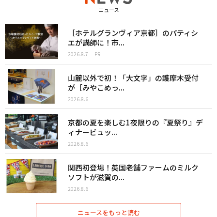
ニュース
［ホテルグランヴィア京都］のパティシ
エが講師に！市...
2026.8.7
PR
山麓以外で初！「大文字」の護摩木受付
が［みやこめっ...
2026.8.6
京都の夏を楽しむ1夜限りの『夏祭り』デ
ィナービュッ...
2026.8.6
関西初登場！英国老舗ファームのミルク
ソフトが滋賀の...
2026.8.6
ニュースをもっと読む