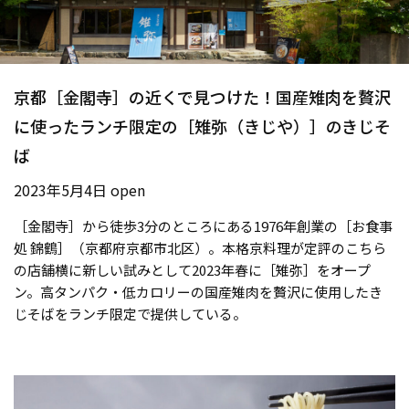
京都［金閣寺］の近くで見つけた！国産雉肉を贅沢
に使ったランチ限定の［雉弥（きじや）］のきじそ
ば
2023年5月4日 open
［金閣寺］から徒歩3分のところにある1976年創業の［お食事
処 錦鶴］（京都府京都市北区）。本格京料理が定評のこちら
の店舗横に新しい試みとして2023年春に［雉弥］をオープ
ン。高タンパク・低カロリーの国産雉肉を贅沢に使用したき
じそばをランチ限定で提供している。