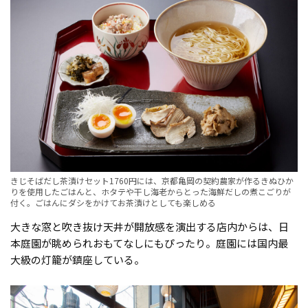
きじそばだし茶漬けセット1760円には、京都亀岡の契約農家が作るきぬひか
りを使用したごはんと、ホタテや干し海老からとった海鮮だしの煮こごりが
付く。ごはんにダシをかけてお茶漬けとしても楽しめる
大きな窓と吹き抜け天井が開放感を演出する店内からは、日
本庭園が眺められおもてなしにもぴったり。庭園には国内最
大級の灯籠が鎮座している。