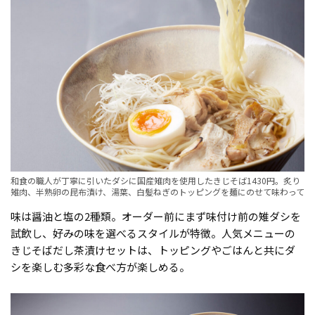
和食の職人が丁寧に引いたダシに国産雉肉を使用したきじそば1430円。炙り
雉肉、半熟卵の昆布漬け、湯葉、白髪ねぎのトッピングを麺にのせて味わって
味は醤油と塩の2種類。オーダー前にまず味付け前の雉ダシを
試飲し、好みの味を選べるスタイルが特徴。人気メニューの
きじそばだし茶漬けセットは、トッピングやごはんと共にダ
シを楽しむ多彩な食べ方が楽しめる。