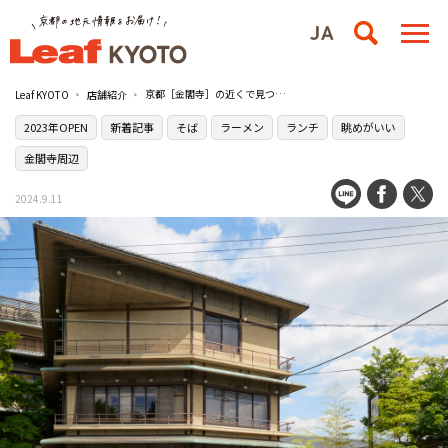
京都［金閣寺］の近くで見つけた！国産雉肉を贅沢に使ったランチ限定の［雉弥（きじや）］のきじそば
Leaf KYOTO
店舗紹介
2023年OPEN
新着記事
そば
ラーメン
ランチ
眺めがいい
金閣寺周辺
2024.9.11