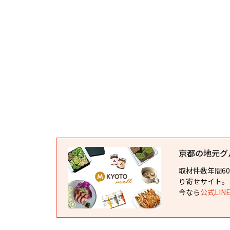
京都の地元グルメ
取材件数年間6
り寄せサイト。
今なら
公式LI