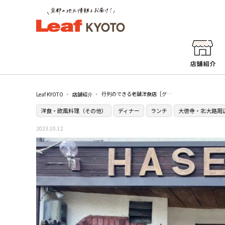
行列のできる老舗洋食店［グリルはせがわ］で至福のひととき／北大路
Leaf KYOTO
店舗紹介
洋食・欧風料理（その他）
ディナー
ランチ
大徳寺・北大路周
2023.10.12