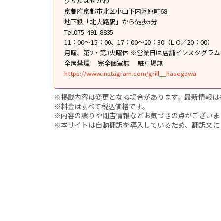
グリルはせがわ
京都府京都市北区小山下内河原町68
地下鉄「北大路駅」から徒歩5分
Tel.075-491-8835
11：00～15：00、17：00～20：30（L.O／20：00）
月曜、第2・第3火曜休 ※営業日は店舗インスタグラ
全席禁煙
完全個室無
駐車場無
https://www.instagram.com/grill__hasegawa
※掲載内容は変更となる場合があります。最新情報は
※料金はすべて税込価格です。
※内容の誤りや閉店情報などお気づきの点がございましたら、i
※本サイトは自動翻訳を導入しているため、翻訳文に