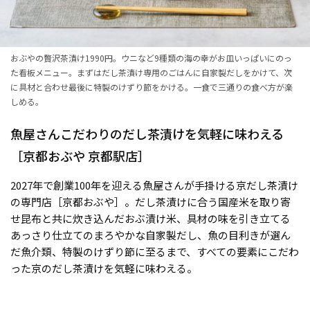
おぶやの贅沢茶漬け1990円。ウニなど9種類の海の幸がお皿いっぱいにのっ
た看板メニュー。まずはだし茶漬け専用のごはんに自家製だしをかけて、次
に具材と合わせ最後に特製のけずり節をかける。一食で三通りの食べ方が楽
しめる。
魚屋さんこだわりのだし茶漬けを気軽に味わえる
［京都おぶや 京都駅店］
2027年で創業100年を迎える魚屋さんが手掛ける京だし茶漬け
の専門店［京都おぶや］。だし茶漬けに合う国産米を取り寄
せ昆布と共に炊き込んだおぶ漬け米、具材の味を引き立てる
あっさり仕立てのまろやかな自家製だし、魚の目利きが選ん
だ魚介類、特製のけずり節に至るまで、すべての要素にこだわ
った京のだし茶漬けを気軽に味わえる。