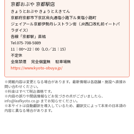
京都おぶや 京都駅店
きょうとおぶや きょうとえきてん
京都府京都市下京区烏丸通塩小路下ル東塩小路町
ジェイアール京都伊勢丹レストラン街（JR西口改札前イートパ
ラダイス）
各線「京都駅」直結
Tel.075-708-5889
11：00～22：00（LO／21：15）
不定休
全席禁煙
完全個室無
駐車場無
https://www.kyoto-obuya.jp/
※掲載内容は変更となる場合があります。最新情報は各店舗・施設へ直接お
問い合わせください。
※料金はすべて税込価格です。
※内容の誤りや閉店情報などお気づきの点がございましたら、
info@leafkyoto.co.jp までお知らせください。
※本サイトは自動翻訳を導入しているため、翻訳文によって本来の日本語の
内容と異なる場合があります。