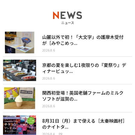
ニュース
山麓以外で初！「大文字」の護摩木受付
が［みやこめっ...
2026.8.6
京都の夏を楽しむ1夜限りの『夏祭り』デ
ィナービュッ...
2026.8.6
関西初登場！英国老舗ファームのミルク
ソフトが滋賀の...
2026.8.6
8月31日（月）まで使える［太秦映画村］
のナイトタ...
2026.8.4
PR