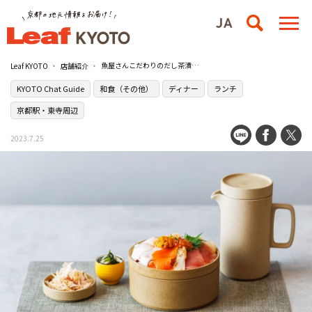
魚屋さんこだわりのだし茶漬けを気軽に味わえる［京都おぶや 京都駅店］
Leaf KYOTO
店舗紹介
KYOTO Chat Guide
和食（その他）
ディナー
ランチ
京都駅・東寺周辺
2023.7.25