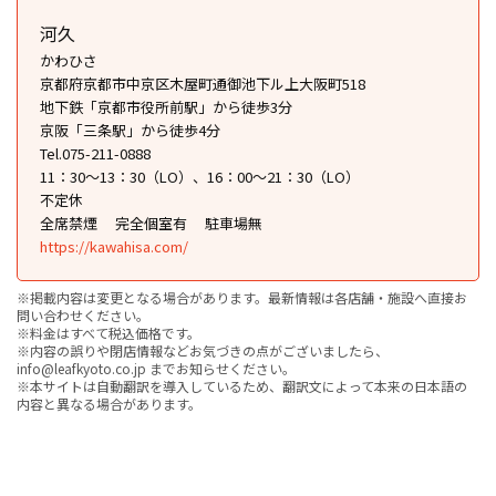
河久
かわひさ
京都府京都市中京区木屋町通御池下ル上大阪町518
地下鉄「京都市役所前駅」から徒歩3分
京阪「三条駅」から徒歩4分
Tel.075-211-0888
11：30〜13：30（LO）、16：00〜21：30（LO）
不定休
全席禁煙
完全個室有
駐車場無
https://kawahisa.com/
※掲載内容は変更となる場合があります。最新情報は各店舗・施設へ直接お
問い合わせください。
※料金はすべて税込価格です。
※内容の誤りや閉店情報などお気づきの点がございましたら、
info@leafkyoto.co.jp までお知らせください。
※本サイトは自動翻訳を導入しているため、翻訳文によって本来の日本語の
内容と異なる場合があります。