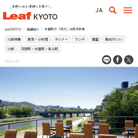
木屋町の［河久］は和洋折衷の割烹スタイル
Leaf KYOTO
店舗紹介
川床特集
割烹・小料理
ディナー
ランチ
個室
眺めがいい
川床
河原町・木屋町・先斗町
2023.2.19