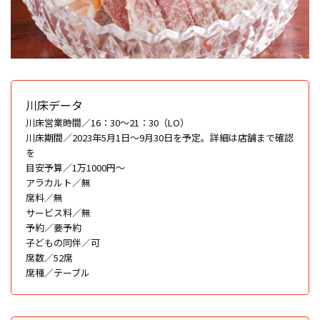
川床データ
川床営業時間／16：30〜21：30（LO）
川床期間／2023年5月1日〜9月30日を予定。詳細は店舗まで確認
を
目安予算／1万1000円〜
アラカルト／無
席料／無
サービス料／無
予約／要予約
子どもの同伴／可
席数／52席
席種／テーブル