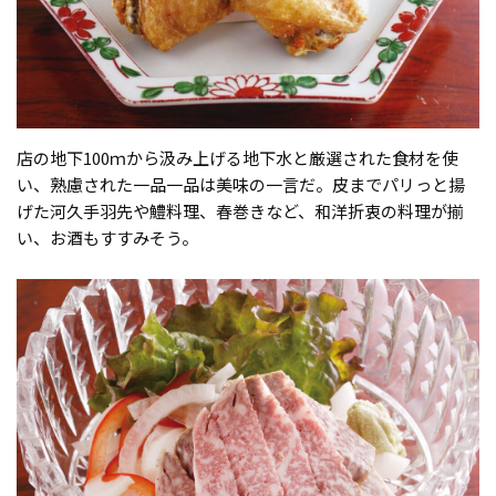
店の地下100ｍから汲み上げる地下水と厳選された食材を使
い、熟慮された一品一品は美味の一言だ。皮までパリっと揚
げた河久手羽先や鱧料理、春巻きなど、和洋折衷の料理が揃
い、お酒もすすみそう。