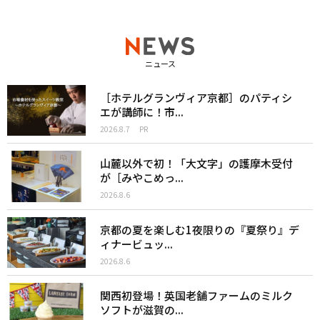
ニュース
［ホテルグランヴィア京都］のパティシ
エが講師に！市...
2026.8.7
PR
山麓以外で初！「大文字」の護摩木受付
が［みやこめっ...
2026.8.6
京都の夏を楽しむ1夜限りの『夏祭り』デ
ィナービュッ...
2026.8.6
関西初登場！英国老舗ファームのミルク
ソフトが滋賀の...