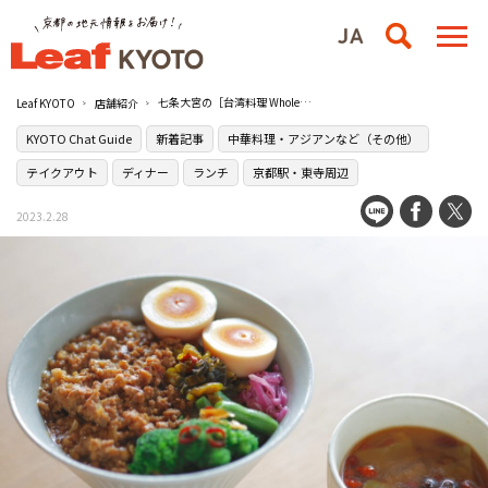
七条大宮の［台湾料理 Whole Deli］は大人も子どもも楽しい台湾フードが味わえる
Leaf KYOTO
店舗紹介
KYOTO Chat Guide
新着記事
中華料理・アジアンなど（その他）
テイクアウト
ディナー
ランチ
京都駅・東寺周辺
2023.2.28