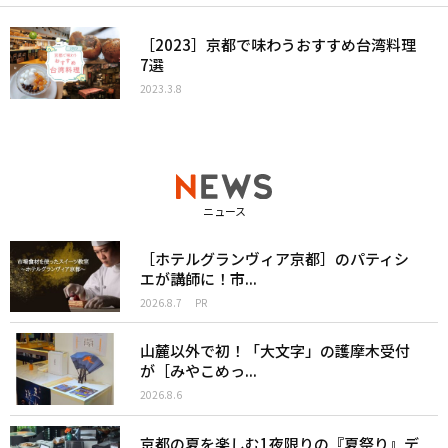
［2023］京都で味わうおすすめ台湾料理
7選
2023.3.8
ニュース
［ホテルグランヴィア京都］のパティシ
エが講師に！市...
2026.8.7
PR
山麓以外で初！「大文字」の護摩木受付
が［みやこめっ...
2026.8.6
京都の夏を楽しむ1夜限りの『夏祭り』デ