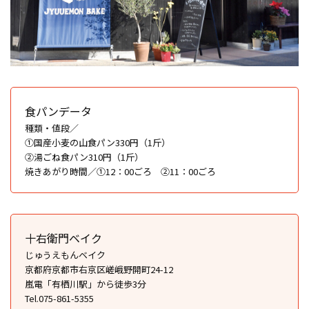
食パンデータ
種類・値段／
①国産小麦の山食パン330円（1斤）
②湯ごね食パン310円（1斤）
焼きあがり時間／①12：00ごろ ②11：00ごろ
十右衛門ベイク
じゅうえもんベイク
京都府京都市右京区嵯峨野開町24-12
嵐電「有栖川駅」から徒歩3分
Tel.075-861-5355