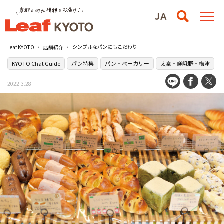
シンプルなパンにもこだわりを貫く嵯峨野の［十右衛門ベイク］
Leaf KYOTO
店舗紹介
KYOTO Chat Guide
パン特集
パン・ベーカリー
太秦・嵯峨野・梅津
2022.3.28