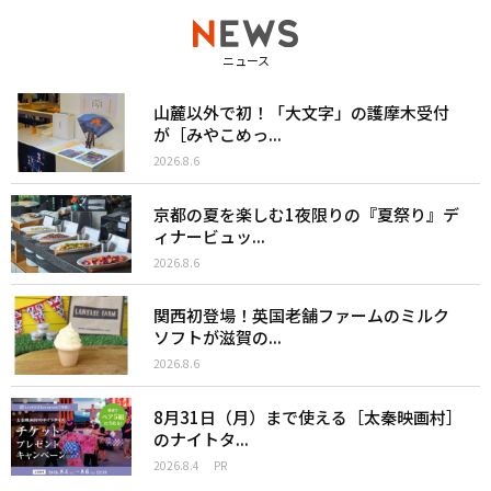
ニュース
山麓以外で初！「大文字」の護摩木受付
が［みやこめっ...
2026.8.6
京都の夏を楽しむ1夜限りの『夏祭り』デ
ィナービュッ...
2026.8.6
関西初登場！英国老舗ファームのミルク
ソフトが滋賀の...
2026.8.6
8月31日（月）まで使える［太秦映画村］
のナイトタ...
2026.8.4
PR