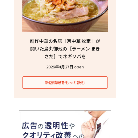
創作中華の名店［京中華 牧定］が
開いた烏丸御池の［ラーメン まき
さだ］でネギソバを
2026年4月27日 open
新店情報をもっと読む