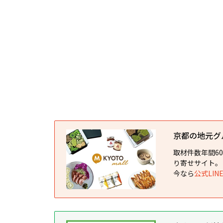
京都の地元グルメ
取材件数年間6
り寄せサイト。
今なら
公式LI