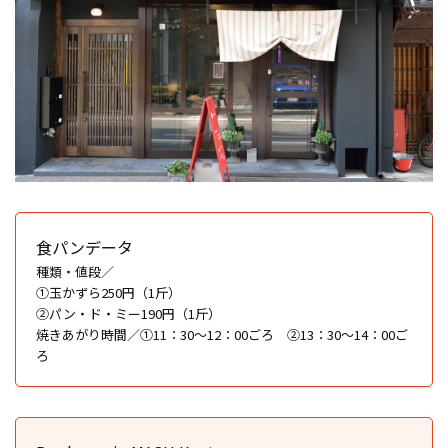
食パンデータ
種類・値段／
①玉かずら250円（1斤）
②パン・ド・ミー190円（1斤）
焼きあがり時間／①11：30～12：00ごろ ②13：30～14：00ご
ろ