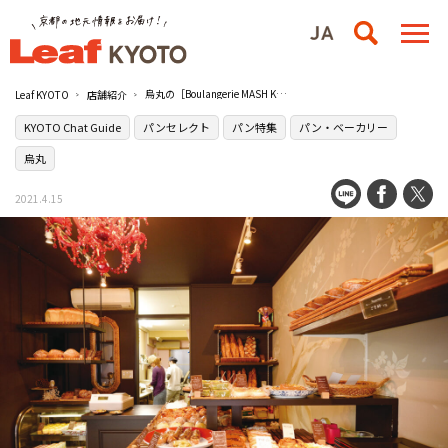
烏丸の［Boulangerie MASH Kyoto］で京都ならではのはんなりパンを
Leaf KYOTO
店舗紹介
KYOTO Chat Guide
パンセレクト
パン特集
パン・ベーカリー
烏丸
2021.4.15