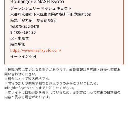
Boulangerie MASH Kyoto
ブーランジェリー マッシュ キョウト
京都府京都市下京区東洞院通高辻下ル燈籠町568
阪急「烏丸駅」から徒歩5分
Tel.075-352-0478
8：00〜19：30
火・水曜休
駐車場無
https://www.mashkyoto.com/
イートイン不可
※掲載内容は変更となる場合があります。最新情報は各店舗・施設へ直接お
問い合わせください。
※料金はすべて税込価格です。
※内容の誤りや閉店情報などお気づきの点がございましたら、
info@leafkyoto.co.jp までお知らせください。
※本サイトは自動翻訳を導入しているため、翻訳文によって本来の日本語の
内容と異なる場合があります。