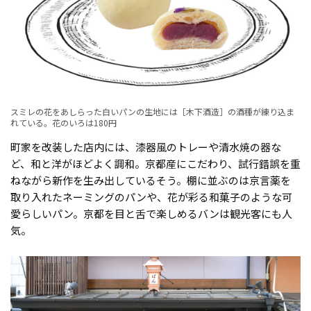
スミレの花をあしらった白いパンの生地には［木下酒造］の酒種が練り込ま
れている。花のいろは180円
町家を改装した店内には、漆器風のトレーや清水焼の器な
ど、和と洋がほどよく調和。京都産にこだわり、試行錯誤を重
ねながら新作を生み出しているそう。棚に並ぶのは京言薬を
取り入れたネーミングのパンや、花が彩る和菓子のような可
愛らしいパン。京都を目と舌で楽しめるバンは観光客にも人
気。