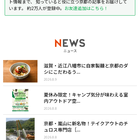
ト情報まで、 知っていると役に立つ京都の記事をお届けして
います。 約2万人が登録中。
お友達追加はこちら！
ニュース
滋賀・近江八幡市に自家製麺と京都のダ
シにこだわるう...
2026.8.9
夏休み限定！キャンプ気分が味わえる室
内アウトドア空...
2026.8.8
京都・嵐山に新名物！テイクアウトのチ
ュロス専門店［...
2026.8.8