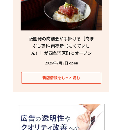
祇園発の肉割烹が手掛ける［肉ま
ぶし専科 肉亭新（にくていし
ん）］が四条河原町にオープン
2026年7月3日 open
新店情報をもっと読む