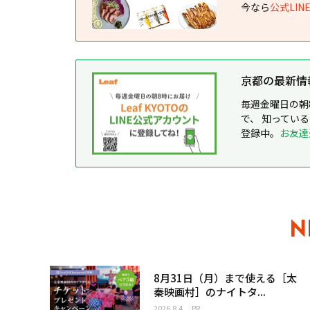
今なら
公式LI
京都の最新情報が
毎週金曜日の朝
で、 知ってい
登録中。
お友達
8月31日（月）まで使える［太
秦映画村］のナイトタ...
2026.8.4
PR