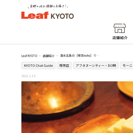
清水五条の［喫茶noho］で正統派メニューと個性派揃いの器を楽しむ
Leaf KYOTO
店舗紹介
KYOTO Chat Guide
喫茶店
アフタヌーンティー・お3時
モーニ
2021.1.15