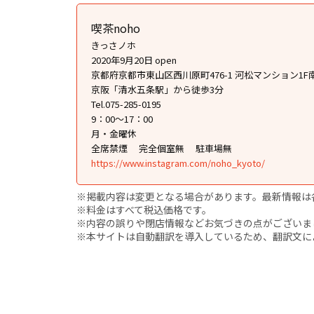
喫茶noho
きっさノホ
2020年9月20日 open
京都府京都市東山区西川原町476-1 河松マンション1F
京阪「清水五条駅」から徒歩3分
Tel.075-285-0195
9：00～17：00
月・金曜休
全席禁煙
完全個室無
駐車場無
https://www.instagram.com/noho_kyoto/
※掲載内容は変更となる場合があります。最新情報は
※料金はすべて税込価格です。
※内容の誤りや閉店情報などお気づきの点がございましたら、i
※本サイトは自動翻訳を導入しているため、翻訳文に