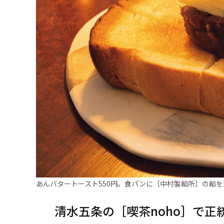
あんバタートースト550円。食パンに［中村製餡所］の餡
清水五条の［喫茶noho］で