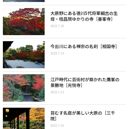
大原野にある徳川5代将軍綱吉の生
母・桂昌院ゆかりの寺［善峯寺］
2025.7.20
今出川にある禅宗の名刹［相国寺］
2025.7.15
江戸時代に芸術村が築かれた鷹峯の
景勝地［光悦寺］
2025.7.15
苔むす名庭が美しい大原の［三千
院］
2025.7.10