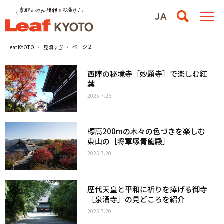
ページ 2
Leaf KYOTO
見頃すぎ
西陣の秘境寺［妙顕寺］で楽しむ紅
葉
2025.7.26
標高200mの木々の色づきを楽しむ
東山の［将軍塚青龍殿］
2025.7.20
歴代天皇と平和に祈りを捧げる御寺
［泉涌寺］の見どころを紹介
2025.7.20