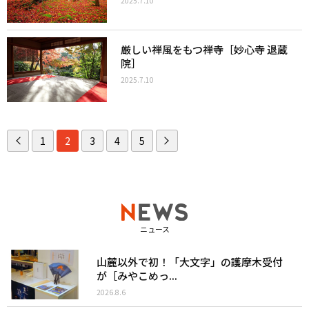
2025.7.10
厳しい禅風をもつ禅寺［妙心寺 退蔵
院］
2025.7.10
1
2
3
4
5
ニュース
山麓以外で初！「大文字」の護摩木受付
が［みやこめっ...
2026.8.6