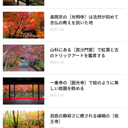
長岡京の［光明寺］は法然が初めて
念仏の教えを説いた地
2025.7.10
山科にある［毘沙門堂］で紅葉と古
のトリックアートを鑑賞する
2025.7.10
一乗寺の［圓光寺］で絵のように美
しい庭園を眺める
2025.7.10
苔庭の静寂さに癒される嵯峨の［衹
王寺］