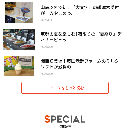
山麓以外で初！「大文字」の護摩木受付
が［みやこめっ...
2026.8.6
京都の夏を楽しむ1夜限りの『夏祭り』デ
ィナービュッ...
2026.8.6
関西初登場！英国老舗ファームのミルク
ソフトが滋賀の...
2026.8.6
ニュースをもっと読む
特集記事