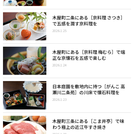
木屋町二条にある［京料理 さつき］
で五感を潤す京料理を
2026.1.25
木屋町にある［京料理 梅むら］で端
正な京懐石を五感で楽しむ
2026.1.24
日本庭園を敷地内に持つ［がんこ 高
瀬川二条苑］の川床で懐石料理を
2026.1.23
木屋町三条にある［こま井亭］で味
わう極上の近江牛すき焼き