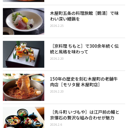
木屋町五条の料理旅館［鶴清］で味
わい深い鱧鍋を
2026.2.25
［京料理 ちもと］で300余年続く伝
統と風格を味わって
2026.2.20
150年の歴史を刻む木屋町の老舗牛
肉店［モリタ屋 木屋町店］
2026.2.20
［先斗町 いづもや］は江戸前の鰻と
京懐石の贅沢な組み合わせが魅力
2026.2.6