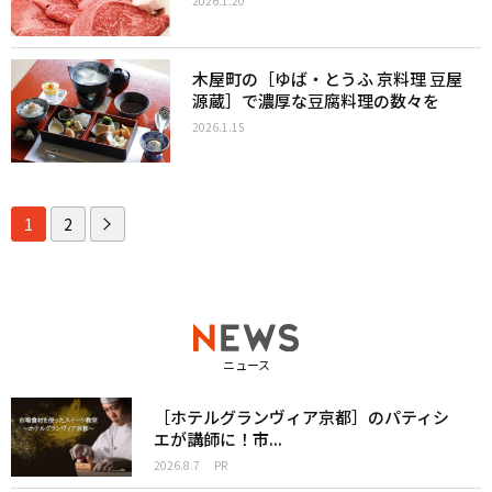
2026.1.20
木屋町の［ゆば・とうふ 京料理 豆屋
源蔵］で濃厚な豆腐料理の数々を
2026.1.15
1
2
ニュース
［ホテルグランヴィア京都］のパティシ
エが講師に！市...
2026.8.7
PR