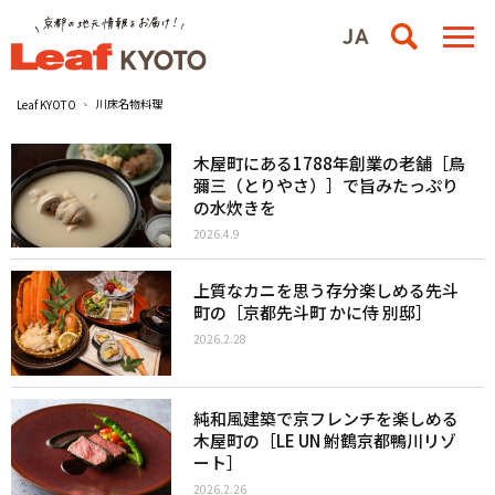
川床名物料理
Leaf KYOTO
木屋町にある1788年創業の老舗［鳥
彌三（とりやさ）］で旨みたっぷり
の水炊きを
2026.4.9
上質なカニを思う存分楽しめる先斗
町の［京都先斗町 かに侍 別邸］
2026.2.28
純和風建築で京フレンチを楽しめる
木屋町の［LE UN 鮒鶴京都鴨川リゾ
ート］
2026.2.26