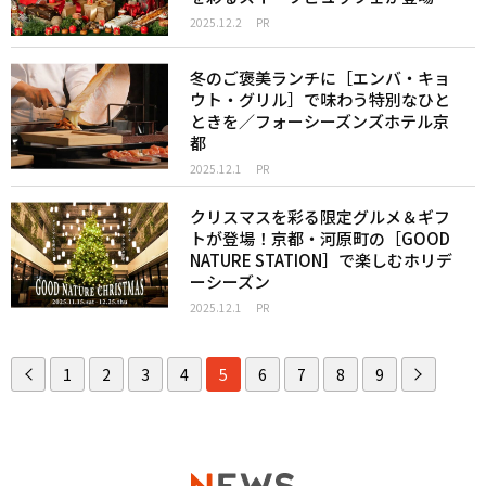
2025.12.2
PR
冬のご褒美ランチに［エンバ・キョ
ウト・グリル］で味わう特別なひと
ときを／フォーシーズンズホテル京
都
2025.12.1
PR
クリスマスを彩る限定グルメ＆ギフ
トが登場！京都・河原町の［GOOD
NATURE STATION］で楽しむホリデ
ーシーズン
2025.12.1
PR
1
2
3
4
5
6
7
8
9