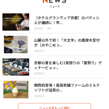
ニュース
［ホテルグランヴィア京都］のパティシ
エが講師に！市...
2026.8.7
PR
山麓以外で初！「大文字」の護摩木受付
が［みやこめっ...
2026.8.6
京都の夏を楽しむ1夜限りの『夏祭り』デ
ィナービュッ...
2026.8.6
関西初登場！英国老舗ファームのミルク
ソフトが滋賀の...
2026.8.6
ニュースをもっと読む