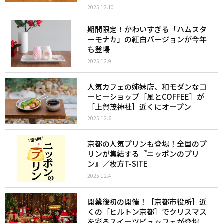
2025.12.10
期間限定！かわいすぎる「ハムスタ
ーモナカ」の紅白バージョンが今年
も登場
2025.12.9
人気カフェの姉妹店、和モダンなコ
ーヒーショップ［風とCOFFEE］が
［上賀茂神社］近くにオープン
2025.12.6
京都の人気プリンも登場！全国のプ
リンが集結する『ニッポンのプリ
ン』／枚方T-SITE
2025.12.4
開業後初の開催！［京都市役所］近
くの［ヒルトン京都］でクリスマス
を彩るスイーツビュッフェが登場