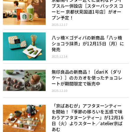
ブスルー併設店［スターバックス コ
ーヒー 京都伏見国道1号店］がオー
プン予定！
2025.12.17
八ッ橋×ゴディバの新商品「八ッ橋
ショコラ抹茶」が12月15日（月）に
発売
2025.12.14
無印良品の新商品！［dari K（ダリ
ケー）］のカカオを使ったチョコレ
ートが期間限定で販売中
2025.12.10
「京ばあむが」アフタヌーンティー
を開始！『季節の移ろいを五感で味
わうアフタヌーンティー』が12月16
日（火）よりスタート／atelier京ば
あむ