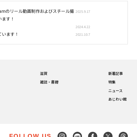
stagramのリール動画制作およびスチール撮
2025.9.17
います！
2024.4.22
ています！
2021.10.7
滋賀
新着記事
雑誌・書籍
特集
ニュース
あじわい館
FOLLOW US