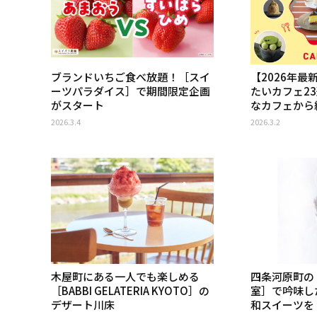
ブランドいちご食べ放題！［スイ
【2026年
ーツパラダイス］で期間限定企画
たいカフェ2
がスタート
なカフェから
2026.3.4
2026.3.2
木屋町にある一人でも楽しめる
四条河原町の
［BABBI GELATERIA KYOTO］の
室］で吟味し
デザート川床
和スイーツを