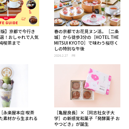
最新版】京都で今行き
春の京都でお花見ヌン活。［二条
3選！おしゃれで人気
城］から徒歩3分の［HOTEL THE
純喫茶まで
MITSUI KYOTO］で味わう桜尽く
しの特別な午後
2026.2.27
PR
［永楽屋本店 喫茶
［亀屋良長］×［同志社女子大
た素材から生まれる
学］の新感覚和菓子「発酵菓子 お
やつどき」が誕生