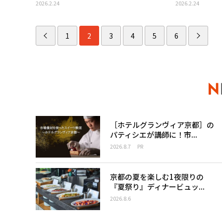
2026.2.24
2026.2.24
1
2
3
4
5
6
［ホテルグランヴィア京都］の
パティシエが講師に！市...
2026.8.7
PR
京都の夏を楽しむ1夜限りの
『夏祭り』ディナービュッ...
2026.8.6