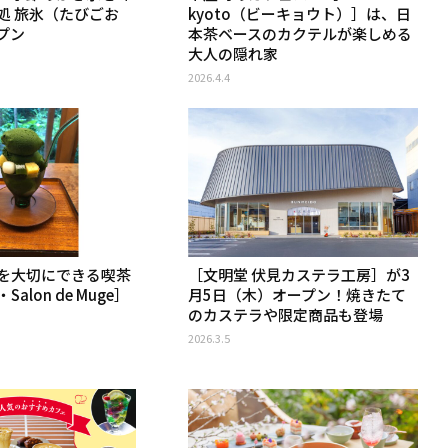
処 旅氷（たびごお
kyoto（ビーキョウト）］は、日
プン
本茶ベースのカクテルが楽しめる
大人の隠れ家
2026.4.4
を大切にできる喫茶
［文明堂 伏見カステラ工房］が3
alon de Muge］
月5日（木）オープン！焼きたて
のカステラや限定商品も登場
2026.3.5