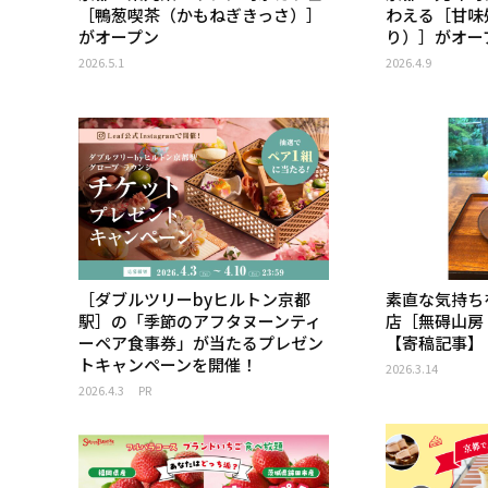
［鴨葱喫茶（かもねぎきっさ）］
わえる［甘味
がオープン
り）］がオー
2026.5.1
2026.4.9
［ダブルツリーbyヒルトン京都
素直な気持ち
駅］の「季節のアフタヌーンティ
店［無碍山房・S
ーペア食事券」が当たるプレゼン
【寄稿記事】
トキャンペーンを開催！
2026.3.14
2026.4.3
PR