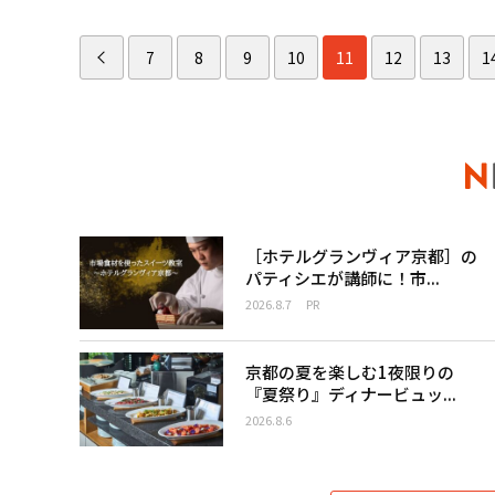
7
8
9
10
11
12
13
1
［ホテルグランヴィア京都］の
パティシエが講師に！市...
2026.8.7
PR
京都の夏を楽しむ1夜限りの
『夏祭り』ディナービュッ...
2026.8.6