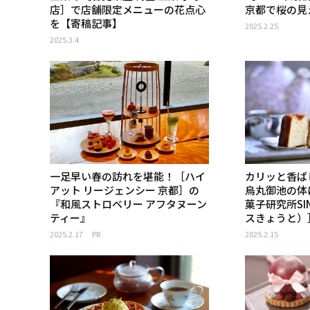
店］で店舗限定メニューの花点心
京都で桜の見
を【寄稿記事】
2025.2.25
2025.3.4
一足早い春の訪れを堪能！［ハイ
カリッと香ば
アット リージェンシー 京都］の
烏丸御池の体
『和風ストロベリー アフタヌーン
菓子研究所SI
ティー』
スきょうと）
2025.2.17
PR
2025.2.15