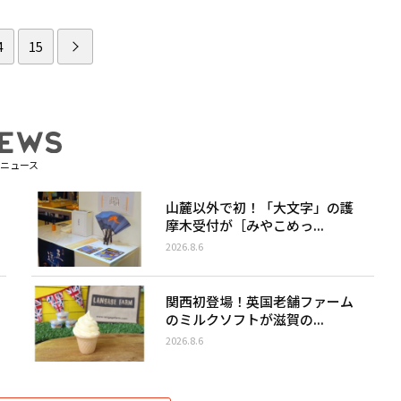
4
15
ニュース
山麓以外で初！「大文字」の護
摩木受付が［みやこめっ...
2026.8.6
関西初登場！英国老舗ファーム
のミルクソフトが滋賀の...
2026.8.6