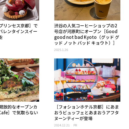
プリンセス京都］で
渋谷の人気コーヒーショップの2
バレンタインスイー
号店が河原町にオープン［Good
を
good not bad Kyoto（グッド グ
ッド ノット バッド キョウト）］
2025.1.26
開放的なオープンカ
［フォションホテル京都］にあま
 Cafe］で気取らない
おうビュッフェとあまおうアフタ
ヌーンティーが登場
2024.12.21
PR