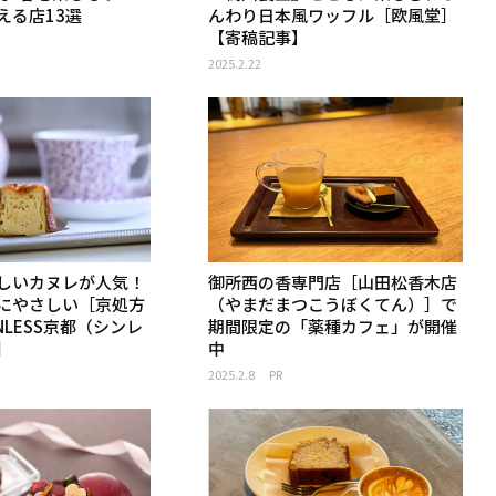
える店13選
んわり日本風ワッフル［欧風堂］
【寄稿記事】
2025.2.22
しいカヌレが人気！
御所西の香専門店［山田松香木店
にやさしい［京処方
（やまだまつこうぼくてん）］で
NLESS京都（シンレ
期間限定の「薬種カフェ」が開催
］
中
2025.2.8
PR