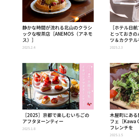
静かな時間が流れる北山のクラシ
［ホテル日航
ックな喫茶店［ANEMOS（アネモ
とっておきの
ス）］
ツ＆カクテル
2025.2.4
2025.2.3
［2025］京都で楽しむいちごの
木屋町にある
アフタヌーンティー
フェ［Kawa
フレンチを
2025.1.8
2025.1.5