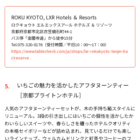
ROKU KYOTO, LXR Hotels ＆ Resorts
ロクキョウト エルエックスアール ホテルズ ＆ リゾーツ
京都府京都市北区衣笠鏡石町44-1
バス停「金閣寺道」から徒歩15分
Tel.075-320-0176（受付時間／平日10：00～17：00）
https://www.tablecheck.com/ja/shops/lxr-rokukyoto-tenjin-ba
r/reserve
いちごの魅力を活かしたアフタヌーンティー
5.
［京都ブライトンホテル］
人気のアフタヌーンティーセットが、木の手持ち箱スタイルに
リニューアル。3段の引き出しにはいちごの個性を活かしたか
わいらしいスイーツや、春らしさを纏ったホテルクオリティ
の本格セイボリーなどが詰め込まれ、見ているだけでも楽し
いラインナップ。ウェルカムドリンクと紅茶やコーヒーのフ