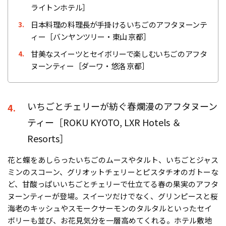
ライトンホテル］
日本料理の料理長が手掛けるいちごのアフタヌーンテ
3.
ィー［バンヤンツリー・東山 京都］
甘美なスイーツとセイボリーで楽しむいちごのアフタ
4.
ヌーンティー［ダーワ・悠洛 京都］
いちごとチェリーが紡ぐ春爛漫のアフタヌーン
4.
ティー［ROKU KYOTO, LXR Hotels ＆
Resorts］
花と蝶をあしらったいちごのムースやタルト、いちごとジャス
ミンのスコーン、グリオットチェリーとピスタチオのガトーな
ど、甘酸っぱいいちごとチェリーで仕立てる春の果実のアフタ
ヌーンティーが登場。スイーツだけでなく、グリンピースと桜
海老のキッシュやスモークサーモンのタルタルといったセイ
ボリーも並び、お花見気分を一層高めてくれる。ホテル敷地