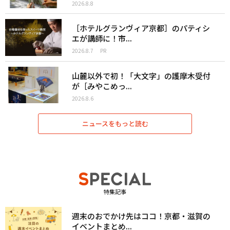
2026.8.8
［ホテルグランヴィア京都］のパティシ
エが講師に！市...
2026.8.7
PR
山麓以外で初！「大文字」の護摩木受付
が［みやこめっ...
2026.8.6
ニュースをもっと読む
特集記事
週末のおでかけ先はココ！京都・滋賀の
イベントまとめ...