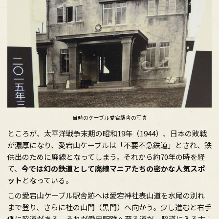
当時のケーブル愛宕駅舎の写真
ところが、太平洋戦争末期の昭和19年（1944）、日本の敗戦
が濃厚になり、愛宕山ケーブルは「不要不急鉄道」とされ、鉄
供出のために廃線となってしまう。それから約70年の時を経
て、
今では幻の鉄道として廃線マニアたちの密かな人気スポ
ット
となっている。
この愛宕山ケーブル駅舎跡へは愛宕神社表山道を水尾の別れ
まで登り、さらに社の山門（黒門）へ向かう。少し進むと右手
側に脇道がある。それが愛宕駅跡へ至る道だ。脇道に入る古