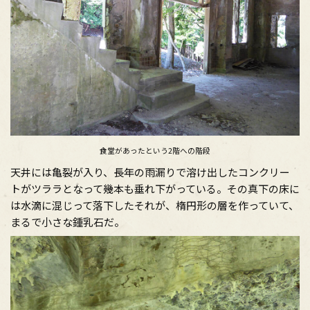
食堂があったという2階への階段
天井には亀裂が入り、長年の雨漏りで溶け出したコンクリー
トがツララとなって幾本も垂れ下がっている。その真下の床に
は水滴に混じって落下したそれが、楕円形の層を作っていて、
まるで小さな鍾乳石だ。