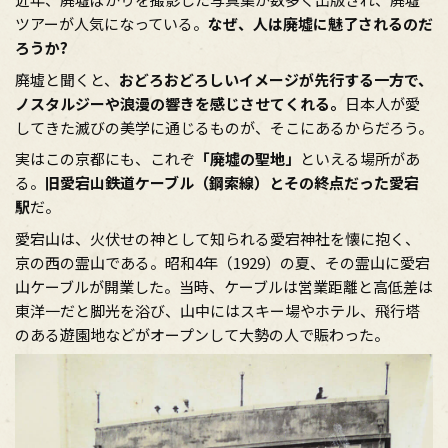
ツアーが人気になっている。
なぜ、人は廃墟に魅了されるのだ
ろうか?
廃墟と聞くと、
おどろおどろしいイメージが先行する一方で、
ノスタルジーや浪漫の響きを感じさせてくれる。
日本人が愛
してきた滅びの美学に通じるものが、そこにあるからだろう。
実はこの京都にも、これぞ
「廃墟の聖地」
といえる場所があ
る。
旧愛宕山鉄道ケーブル（鋼索線）とその終点だった愛宕
駅
だ。
愛宕山は、火伏せの神として知られる愛宕神社を懐に抱く、
京の西の霊山である。昭和4年（1929）の夏、その霊山に愛宕
山ケーブルが開業した。当時、ケーブルは営業距離と高低差は
東洋一だと脚光を浴び、山中にはスキー場やホテル、飛行塔
のある遊園地などがオープンして大勢の人で賑わった。