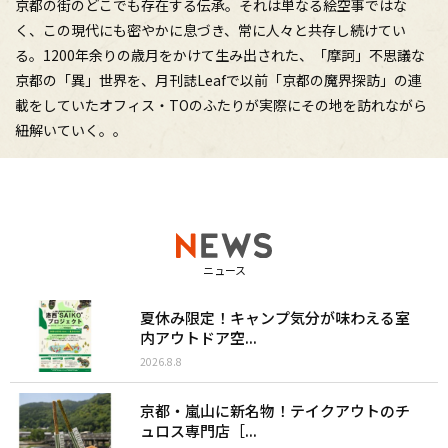
京都の街のどこでも存在する伝承。それは単なる絵空事ではな
く、この現代にも密やかに息づき、常に人々と共存し続けてい
る。1200年余りの歳月をかけて生み出された、「摩訶」不思議な
京都の「異」世界を、月刊誌Leafで以前「京都の魔界探訪」の連
載をしていたオフィス・TOのふたりが実際にその地を訪れながら
紐解いていく。。
ニュース
夏休み限定！キャンプ気分が味わえる室
内アウトドア空...
2026.8.8
京都・嵐山に新名物！テイクアウトのチ
ュロス専門店［...