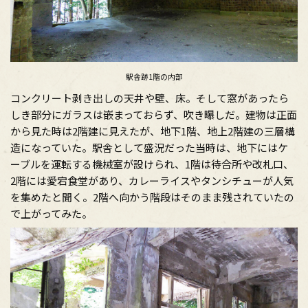
駅舎跡1階の内部
コンクリート剥き出しの天井や壁、床。そして窓があったら
しき部分にガラスは嵌まっておらず、吹き曝しだ。建物は正面
から見た時は2階建に見えたが、地下1階、地上2階建の三層構
造になっていた。駅舎として盛況だった当時は、地下にはケ
ーブルを運転する機械室が設けられ、1階は待合所や改札口、
2階には愛宕食堂があり、カレーライスやタンシチューが人気
を集めたと聞く。2階へ向かう階段はそのまま残されていたの
で上がってみた。