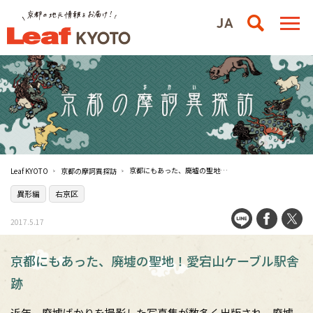
京都にもあった、廃墟の聖地！愛宕山ケーブル駅舎跡
Leaf KYOTO
京都の摩訶異探訪
異形編
右京区
2017.5.17
京都にもあった、廃墟の聖地！愛宕山ケーブル駅舎
跡
近年、廃墟ばかりを撮影した写真集が数多く出版され、廃墟