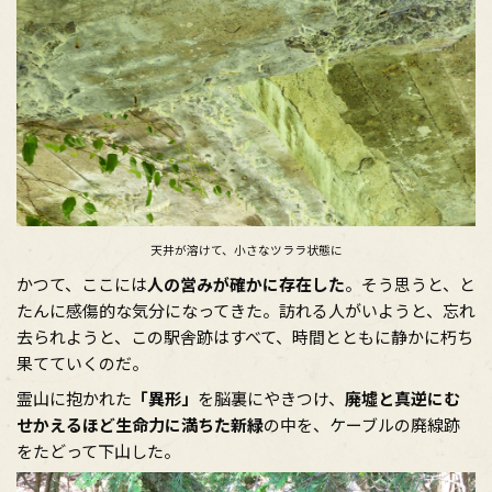
天井が溶けて、小さなツララ状態に
かつて、ここには
人の営みが確かに存在した
。そう思うと、と
たんに感傷的な気分になってきた。訪れる人がいようと、忘れ
去られようと、この駅舎跡はすべて、時間とともに静かに朽ち
果てていくのだ。
霊山に抱かれた
「異形」
を脳裏にやきつけ、
廃墟と真逆にむ
せかえるほど生命力に満ちた新緑
の中を、ケーブルの廃線跡
をたどって下山した。