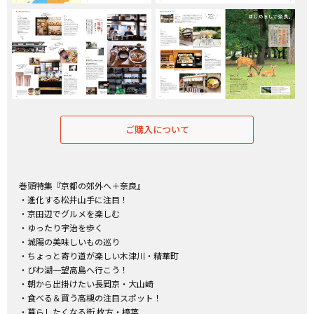
ご購入について
巻頭特集『京都の郊外へ＋奈良』
・進化する松井山手に注目！
・京田辺でグルメを楽しむ
・ゆったり宇治を歩く
・城陽の美味しいもの巡り
・ちょっと寄り道が楽しい木津川・精華町
・びわ湖一望高島へ行こう！
・朝から出掛けたい長岡京・大山崎
・食べる＆買う高槻の注目スポット！
・暮らしたくなる街 枚方・樟葉