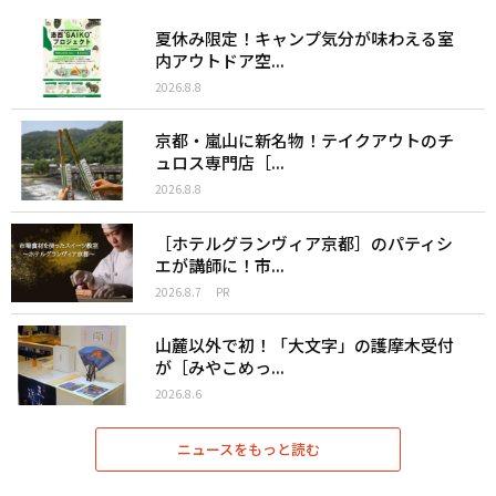
夏休み限定！キャンプ気分が味わえる室
内アウトドア空...
2026.8.8
京都・嵐山に新名物！テイクアウトのチ
ュロス専門店［...
2026.8.8
［ホテルグランヴィア京都］のパティシ
エが講師に！市...
2026.8.7
PR
山麓以外で初！「大文字」の護摩木受付
が［みやこめっ...
2026.8.6
ニュースをもっと読む