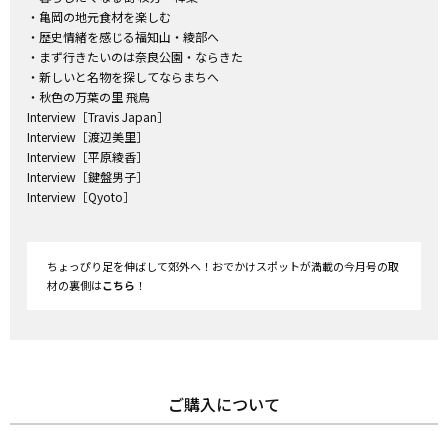
・亀岡の地元食材を楽しむ
・歴史情緒を感じる福知山・綾部へ
・まず行きたいのは奈良公園・ならきた
・新しいと名物を探してならまちへ
・秋色の万葉の里 飛鳥
Interview［Travis Japan］
Interview［渡辺美里］
Interview［平原綾香］
Interview［鍵盤男子］
Interview［Qyoto］
ちょっぴり足を伸ばして郊外へ！おでかけスポットが満載の今月号の取
材の裏側は
こちら
！
ご購入について