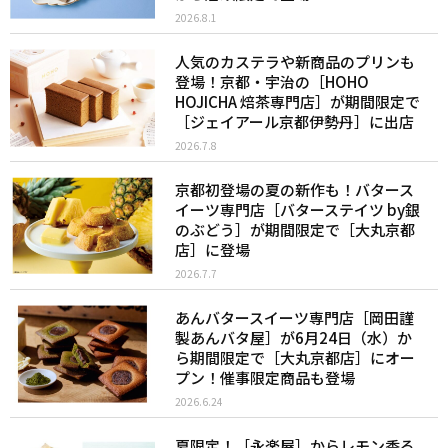
2026.8.1
人気のカステラや新商品のプリンも
登場！京都・宇治の［HOHO
HOJICHA 焙茶専門店］が期間限定で
［ジェイアール京都伊勢丹］に出店
2026.7.8
京都初登場の夏の新作も！バタース
イーツ専門店［バターステイツ by銀
のぶどう］が期間限定で［大丸京都
店］に登場
2026.7.7
あんバタースイーツ専門店［岡田謹
製あんバタ屋］が6月24日（水）か
ら期間限定で［大丸京都店］にオー
プン！催事限定商品も登場
2026.6.24
夏限定！［永楽屋］からレモン香る