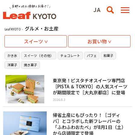
グルメ・お土産
Leaf KYOTO
スイーツ
お買い物
かき氷
スイーツ（その他）
チョコレート
パフェ
和菓子
洋菓子
焼き菓子
東京発！ピスタチオスイーツ専門店
［PISTA ＆ TOKYO］の人気スイーツ
が期間限定で［大丸京都店］に登場
2026.8.3
帰省土産にもぴったり！［ゴディ
バ］とコラボした新フレーバーの
「ふわふわおたべ」が8月1日（土）
から店頭限定で登場