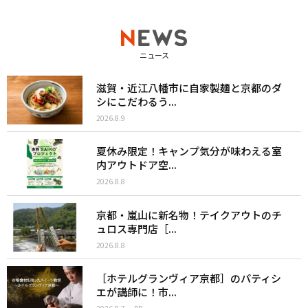
ニュース
滋賀・近江八幡市に自家製麺と京都のダ
シにこだわるう...
2026.8.9
夏休み限定！キャンプ気分が味わえる室
内アウトドア空...
2026.8.8
京都・嵐山に新名物！テイクアウトのチ
ュロス専門店［...
2026.8.8
［ホテルグランヴィア京都］のパティシ
エが講師に！市...