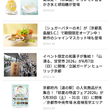
かき氷と琥珀糖が登場
2026.6.11
［シュガーバターの木］が［京都髙
島屋S.C.］で期間限定オープン中！
新作のシャインマスカット味も登場
2026.5.30
イベント限定の和菓子が集結！『山
滴る、甘党市 2026』が6月7日
（日）に開催／立誠ガーデン ヒュー
リック京都
2026.5.30
京都府内［道の駅］の人気商品が大
集合！『初夏の特選フェア2026』が
5月30日（土）・31日（日）に開催
／京都市中央市場 水産棟見学エリア
2026.5.29