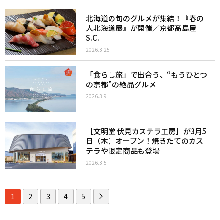
北海道の旬のグルメが集結！『春の
大北海道展』が開催／京都髙島屋
S.C.
2026.3.25
「食らし旅」で出合う、“もうひとつ
の京都”の絶品グルメ
2026.3.9
［文明堂 伏見カステラ工房］が3月5
日（木）オープン！焼きたてのカス
テラや限定商品も登場
2026.3.5
1
2
3
4
5