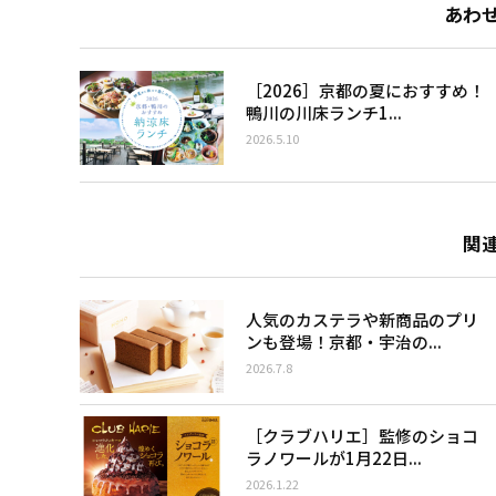
あわ
［2026］京都の夏におすすめ！
鴨川の川床ランチ1...
2026.5.10
関
人気のカステラや新商品のプリ
ンも登場！京都・宇治の...
2026.7.8
［クラブハリエ］監修のショコ
ラノワールが1月22日...
2026.1.22