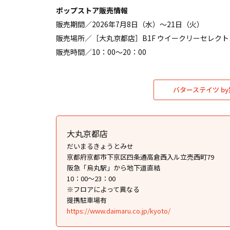
ポップストア販売情報
販売期間／2026年7月8日（水）～21日（火）
販売場所／［大丸京都店］B1F ウイークリーセレク
販売時間／10：00〜20：00
バターステイツ b
大丸京都店
だいまるきょうとみせ
京都府京都市下京区四条通高倉西入ル立売西町79
阪急「烏丸駅」から地下道直結
10：00〜23：00
※フロアによって異なる
提携駐車場有
https://www.daimaru.co.jp/kyoto/