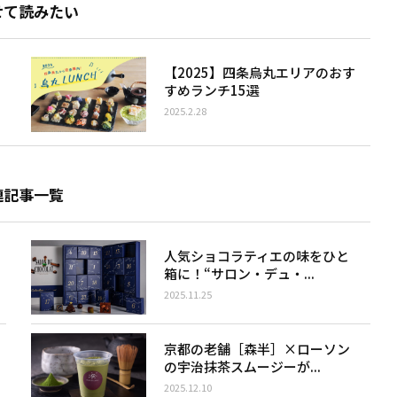
せて読みたい
【2025】四条烏丸エリアのおす
すめランチ15選
2025.2.28
連記事一覧
人気ショコラティエの味をひと
箱に！“サロン・デュ・...
2025.11.25
京都の老舗［森半］×ローソン
の宇治抹茶スムージーが...
2025.12.10