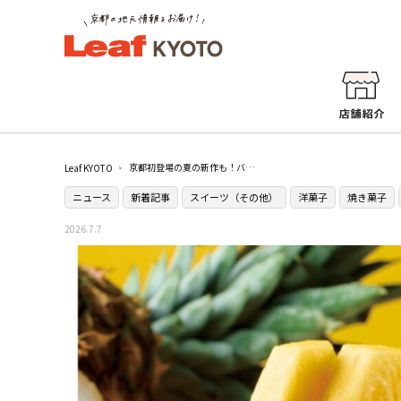
京都初登場の夏の新作も！バタースイーツ専門店［バターステイツ by銀のぶどう］が期間限定で［大丸京都店］に登場
Leaf KYOTO
ニュース
新着記事
スイーツ（その他）
洋菓子
焼き菓子
2026.7.7