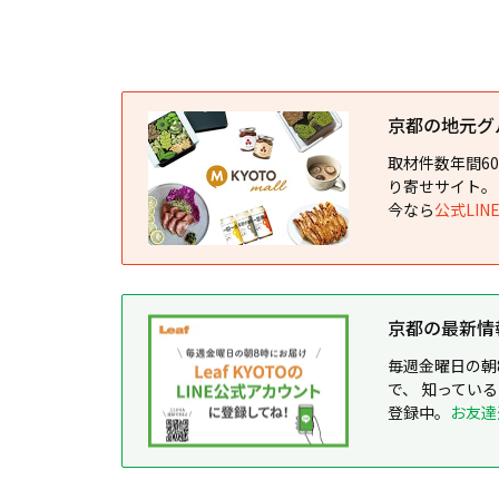
京都の地元グルメ
取材件数年間6
り寄せサイト。
今なら
公式LI
京都の最新情報が
毎週金曜日の朝
で、 知ってい
登録中。
お友達