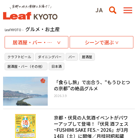
グルメ・お土産
Leaf KYOTO
居酒屋・バー・お酒
シーンで選ぶ
クラフトビール
ダイニングバー
バー
居酒屋
居酒屋・バー（その他）
日本酒
「食らし旅」で出合う、“もうひとつ
の京都”の絶品グルメ
2026.3.9
京都・伏見の人気酒イベントがパワ
ーアップして登場！『伏見 酒フェス
~FUSHIMI SAKE FES.~ 2026』が3月
14日（土）に開催／月桂冠昭和蔵