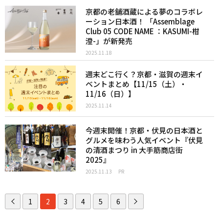
京都の老舗酒蔵による夢のコラボレ
ーション日本酒！ 「Assemblage
Club 05 CODE NAME ：KASUMI-柑
澄-」が新発売
2025.11.18
週末どこ行く？京都・滋賀の週末イ
ベントまとめ【11/15（土）・
11/16（日）】
2025.11.14
今週末開催！京都・伏見の日本酒と
グルメを味わう人気イベント『伏見
の清酒まつり in 大手筋商店街
2025』
2025.11.13
PR
1
2
3
4
5
6