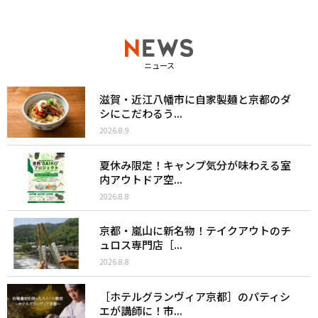
ニュース
滋賀・近江八幡市に自家製麺と京都のダ
シにこだわるう...
2026.8.9
夏休み限定！キャンプ気分が味わえる室
内アウトドア空...
2026.8.8
京都・嵐山に新名物！テイクアウトのチ
ュロス専門店［...
2026.8.8
［ホテルグランヴィア京都］のパティシ
エが講師に！市...