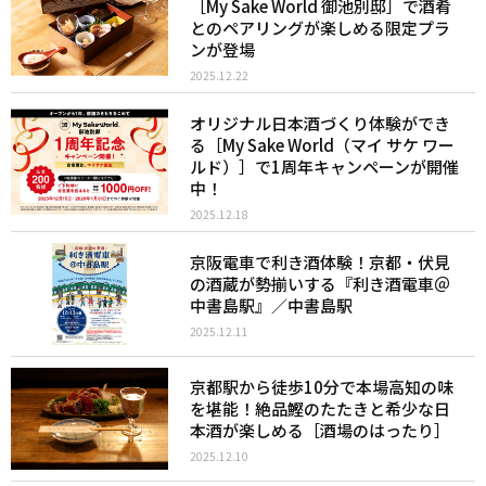
［My Sake World 御池別邸］で酒肴
とのペアリングが楽しめる限定プラ
ンが登場
2025.12.22
オリジナル日本酒づくり体験ができ
る［My Sake World（マイ サケ ワー
ルド）］で1周年キャンペーンが開催
中！
2025.12.18
京阪電車で利き酒体験！京都・伏見
の酒蔵が勢揃いする『利き酒電車＠
中書島駅』／中書島駅
2025.12.11
京都駅から徒歩10分で本場高知の味
を堪能！絶品鰹のたたきと希少な日
本酒が楽しめる［酒場のはったり］
2025.12.10