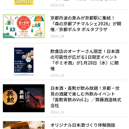
2026.2.19
京都丹波の恵みが京都駅に集結！
『森の京都プチマルシェ2026』が開
催／京都ポルタ ポルタプラザ
2026.1.29
飲食店のオーナーさん限定！日本酒
の可能性が広がる1日限定イベント
『ボミオ酒』が1月28日（水）に開
催
2026.1.20
日本酒・英勲が飲み放題！京都・伏
見の酒蔵で楽しむ外飲みイベント
『英勲宵飲みVol.2』／齊藤酒造株式
会社
2026.1.19
オリジナル日本酒づくり体験施設