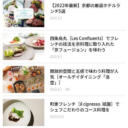
【2022年最新】京都の厳選ホテルラ
ンチ5選
2022.5.2
四条烏丸［Les Confluents］でフレ
ンチの技法を京料理に取り入れた
「京フュージョン」を味わう
2022.4.3
開放的空間と五感で味わう料理が人
気［オールデイダイニング「洛
空」］
2022.4.1
PR
町家フレンチ［il cipresso. 祇園］で
シェフこだわりのコース料理を
2022.3.14