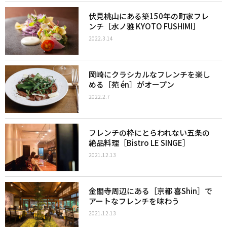
伏見桃山にある築150年の町家フレ
ンチ［水ノ雅 KYOTO FUSHIMI］
2022.3.14
岡崎にクラシカルなフレンチを楽し
める［苑 én］がオープン
2022.2.7
フレンチの枠にとらわれない五条の
絶品料理［Bistro LE SINGE］
2021.12.13
金閣寺周辺にある［京都 喜Shin］で
アートなフレンチを味わう
2021.12.13