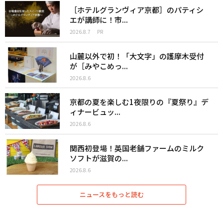
［ホテルグランヴィア京都］のパティシ
エが講師に！市...
2026.8.7
PR
山麓以外で初！「大文字」の護摩木受付
が［みやこめっ...
2026.8.6
京都の夏を楽しむ1夜限りの『夏祭り』デ
ィナービュッ...
2026.8.6
関西初登場！英国老舗ファームのミルク
ソフトが滋賀の...
2026.8.6
ニュースをもっと読む