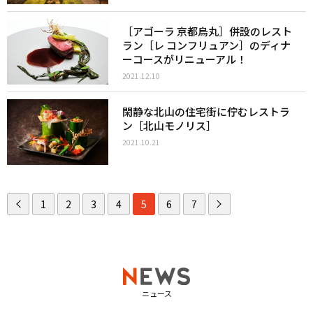
［アゴーラ 京都烏丸］併設のレスト
ラン［レ コンフリュアン］のディナ
ーコースがリニューアル！
2021.12.10
閑静な北山の住宅街に佇むレストラ
ン［北山モノリス］
2021.10.21
1
2
3
4
5
6
7
ニュース