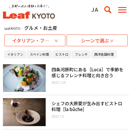
グルメ・お土産
Leaf KYOTO
イタリアン・フレンチ・西洋料理
シーンで選ぶ
イタリアン
スペイン料理
ビストロ
フレンチ
西洋各国料理
四条河原町にある［Luca］で季節を
感じるフレンチ料理と向き合う
2022.7.19
シェフの大原愛が生み出すビストロ
料理［la bûche］
2022.7.5