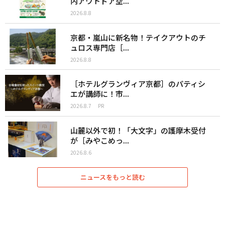
内アウトドア空...
2026.8.8
京都・嵐山に新名物！テイクアウトのチ
ュロス専門店［...
2026.8.8
［ホテルグランヴィア京都］のパティシ
エが講師に！市...
2026.8.7
PR
山麓以外で初！「大文字」の護摩木受付
が［みやこめっ...
2026.8.6
ニュースをもっと読む