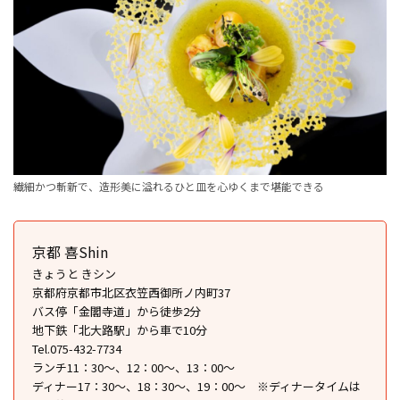
繊細かつ斬新で、造形美に溢れるひと皿を心ゆくまで堪能できる
京都 喜Shin
きょうと きシン
京都府京都市北区衣笠西御所ノ内町37
バス停「金閣寺道」から徒歩2分
地下鉄「北大路駅」から車で10分
Tel.075-432-7734
ランチ11：30～、12：00～、13：00～
ディナー17：30～、18：30～、19：00～ ※ディナータイムは