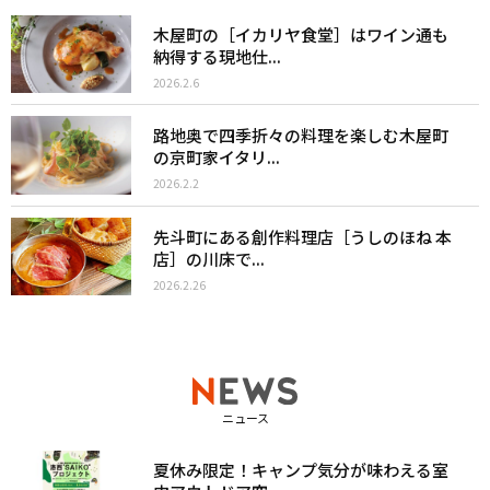
木屋町の［イカリヤ食堂］はワイン通も
納得する現地仕...
2026.2.6
路地奥で四季折々の料理を楽しむ木屋町
の京町家イタリ...
2026.2.2
先斗町にある創作料理店［うしのほね 本
店］の川床で...
2026.2.26
ニュース
夏休み限定！キャンプ気分が味わえる室