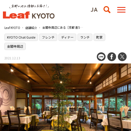
金閣寺周辺にある［京都 喜Shin］でアートなフレンチを味わう
Leaf KYOTO
店舗紹介
KYOTO Chat Guide
フレンチ
ディナー
ランチ
町家
金閣寺周辺
2021.12.13