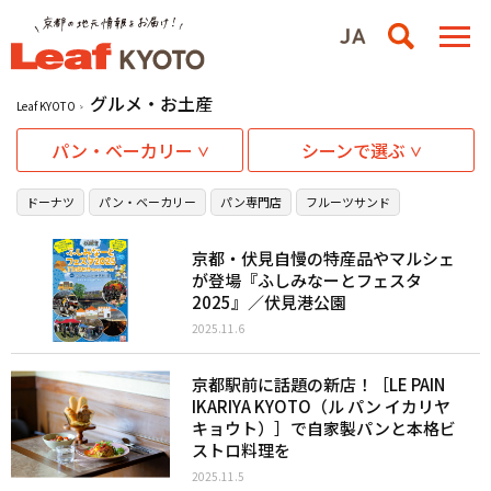
グルメ・お土産
Leaf KYOTO
パン・ベーカリー
シーンで選ぶ
ドーナツ
パン・ベーカリー
パン専門店
フルーツサンド
京都・伏見自慢の特産品やマルシェ
が登場『ふしみなーとフェスタ
2025』／伏見港公園
2025.11.6
京都駅前に話題の新店！［LE PAIN
IKARIYA KYOTO（ル パン イカリヤ
キョウト）］で自家製パンと本格ビ
ストロ料理を
2025.11.5