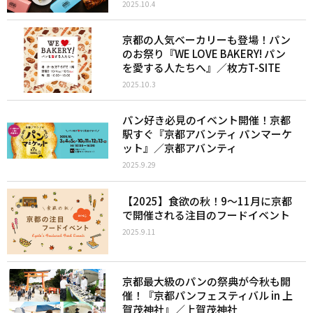
2025.10.4
京都の人気ベーカリーも登場！パン
のお祭り『WE LOVE BAKERY! パン
を愛する人たちへ』／枚方T-SITE
2025.10.3
パン好き必見のイベント開催！京都
駅すぐ『京都アバンティ パンマーケ
ット』／京都アバンティ
2025.9.29
【2025】食欲の秋！9〜11月に京都
で開催される注目のフードイベント
2025.9.11
京都最大級のパンの祭典が今秋も開
催！『京都パンフェスティバル in 上
賀茂神社』／上賀茂神社