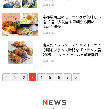
2025.8.28
京都駅周辺のモーニングが美味しい
店19選！人気店や早朝から開いてい
る店も紹介
2025.8.22
出来たてフレンチデリやスイーツで
心躍るフランス時間を『フランス展
2025』／ジェイアール京都伊勢丹
2025.7.26
1
2
3
4
5
6
7
ニュース