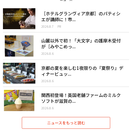
［ホテルグランヴィア京都］のパティシ
エが講師に！市...
2026.8.7
PR
山麓以外で初！「大文字」の護摩木受付
が［みやこめっ...
2026.8.6
京都の夏を楽しむ1夜限りの『夏祭り』デ
ィナービュッ...
2026.8.6
関西初登場！英国老舗ファームのミルク
ソフトが滋賀の...
2026.8.6
ニュースをもっと読む