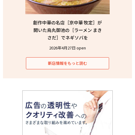
創作中華の名店［京中華 牧定］が
開いた烏丸御池の［ラーメン まき
さだ］でネギソバを
2026年4月27日 open
新店情報をもっと読む