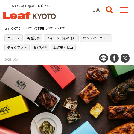
バブカ専門店［バブカカダブラ］が2025年10月4日（土）に京都・下鴨にオープン
Leaf KYOTO
ニュース
新着記事
スイーツ（その他）
パン・ベーカリー
テイクアウト
お買い物
上賀茂・北山
2025.10.4