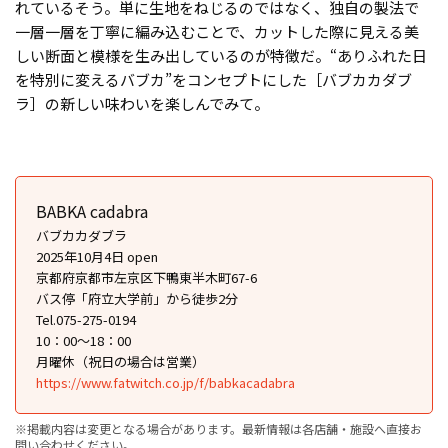
れているそう。単に生地をねじるのではなく、独自の製法で
一層一層を丁寧に編み込むことで、カットした際に見える美
しい断面と模様を生み出しているのが特徴だ。“ありふれた日
を特別に変えるバブカ”をコンセプトにした［バブカカダブ
ラ］の新しい味わいを楽しんでみて。
BABKA cadabra
バブカカダブラ
2025年10月4日 open
京都府京都市左京区下鴨東半木町67-6
バス停「府立大学前」から徒歩2分
Tel.075-275-0194
10：00〜18：00
月曜休（祝日の場合は営業）
https://www.fatwitch.co.jp/f/babkacadabra
※掲載内容は変更となる場合があります。最新情報は各店舗・施設へ直接お
問い合わせください。