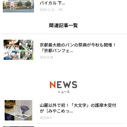
バイカル 下...
2024.11.21
PR
関連記事一覧
京都最大級のパンの祭典が今秋も開催！
『京都パンフェ...
2025.8.28
ニュース
山麓以外で初！「大文字」の護摩木受付
が［みやこめっ...
2026.8.6