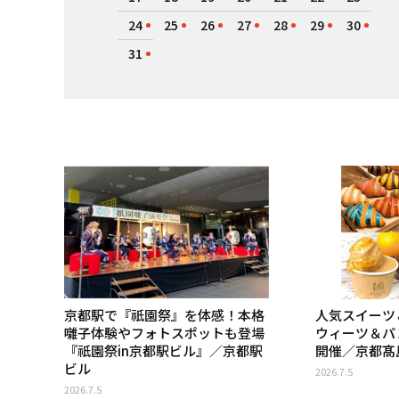
24
25
26
27
28
29
30
31
京都駅で『祇園祭』を体感！本格
人気スイーツ
囃子体験やフォトスポットも登場
ウィーツ＆パ
『祇園祭in京都駅ビル』／京都駅
開催／京都髙島
ビル
2026.7.5
2026.7.5