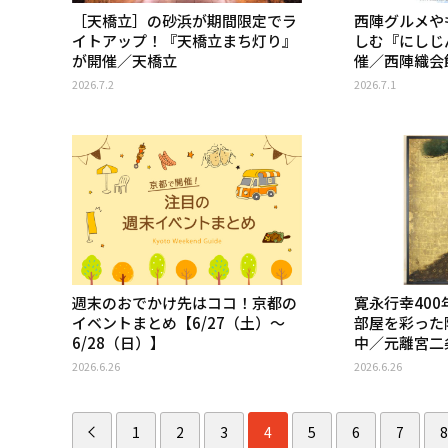
［天橋立］の砂浜が期間限定でラ
西陣グルメや
イトアップ！『天橋立まち灯り』
しむ『にしじ
が開催／天橋立
催／西陣織会
2026.7.2
2026.7.1
週末のおでかけ先はココ！京都の
寛永行幸40
イベントまとめ【6/27（土）〜
部屋を彩った
6/28（日）】
中／元離宮二
2026.6.26
2026.6.26
1
2
3
4
5
6
7
8