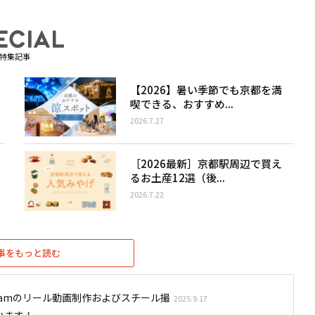
特集記事
【2026】暑い季節でも京都を満
喫できる、おすすめ...
2026.7.27
［2026最新］京都駅周辺で買え
るお土産12選（後...
2026.7.22
事をもっと読む
stagramのリール動画制作およびスチール撮
2025.9.17
います！