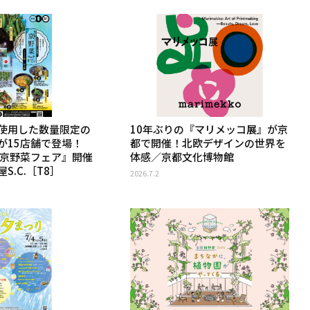
使用した数量限定の
10年ぶりの『マリメッコ展』が京
が15店舗で登場！
都で開催！北欧デザインの世界を
 京野菜フェア』開催
体感／京都文化博物館
S.C.［T8］
2026.7.2