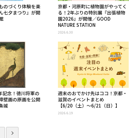
ものづくり体験を楽
京都・河原町に植物園がやってく
ん七夕まつり』が開
る！2年ぶりの特別展『出張植物
館
園2026』が開催／GOOD
NATURE STATION
2026.6.30
0年記念！徳川将軍の
週末のおでかけ先はココ！京都・
障壁画の原画を公開
滋賀のイベントまとめ
条城
【6/20（土）〜6/21（日）】
2026.6.19