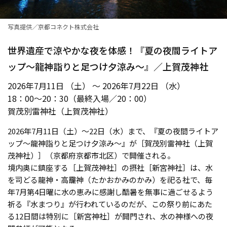
写真提供／京都コネクト株式会社
世界遺産で涼やかな夜を体感！『夏の夜間ライトア
ップ～龍神詣りと足つけ夕涼み～』／上賀茂神社
2026年7月11日 （土） ～ 2026年7月22日 （水）
18：00～20：30（最終入場／20：00）
賀茂別雷神社（上賀茂神社）
2026年7月11日（土）〜22日（水）まで、『夏の夜間ライトア
ップ～龍神詣りと足つけ夕涼み～』が［賀茂別雷神社（上賀
茂神社）］（京都府京都市北区）で開催される。
境内奥に鎮座する［上賀茂神社］の摂社［新宮神社］は、水
を司どる龍神・高龗神（たかおかみのかみ）を祀る社で、毎
年7月第4日曜に水の恵みに感謝し酷暑を無事に過ごせるよう
祈る『水まつり』が行われているのだが、この祭り前にあた
る12日間は特別に［新宮神社］が開門され、水の神様への夜