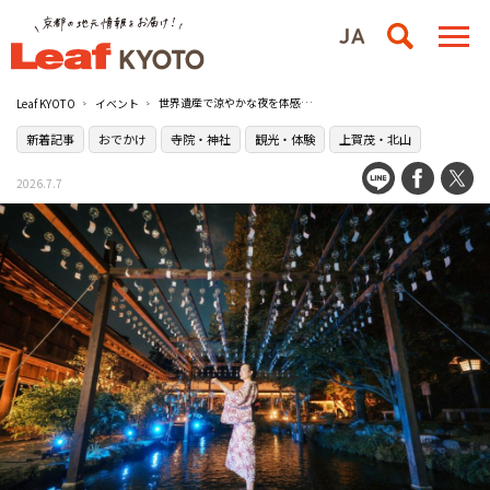
世界遺産で涼やかな夜を体感！『夏の夜間ライトアップ～龍神詣りと足つけ夕涼み～』／上賀茂神社
Leaf KYOTO
イベント
新着記事
おでかけ
寺院・神社
観光・体験
上賀茂・北山
2026.7.7