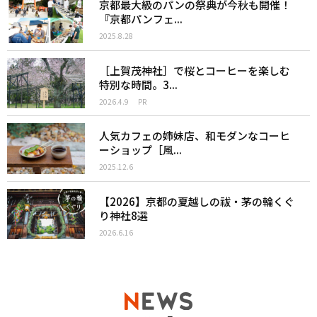
京都最大級のパンの祭典が今秋も開催！
『京都パンフェ...
2025.8.28
［上賀茂神社］で桜とコーヒーを楽しむ
特別な時間。3...
2026.4.9
PR
人気カフェの姉妹店、和モダンなコーヒ
ーショップ［風...
2025.12.6
【2026】京都の夏越しの祓・茅の輪くぐ
り神社8選
2026.6.16