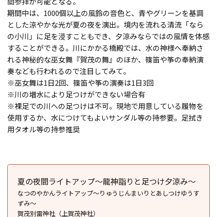
間参拝が可能となる。
期間中は、1000個以上の風鈴の音色と、青やグリーンを基調
とした涼やかな光が夏の夜を演出。境内を流れる清流「なら
の小川」に足を浸すこともでき、夕涼みならではの風情を体感
することができる。川にかかる橋殿では、水の神様へ奉納さ
れる神秘的な巫女舞『賀茂の舞』のほか、篠笛や筝の奉納演
奏なども行われるので注目してみて。
※巫女舞は1日2回、篠笛や筝の演奏は1日3回
※川の増水により足つけができない場合有
※裸足での川への足つけは不可。現地で用意している履物を
使用するか、水につけてもよいサンダル等の持参要。足拭き
用タオル等の持参推奨
夏の夜間ライトアップ～龍神詣りと足つけ夕涼み～
なつのやかんライトアップ〜りゅうじんまいりとあしつけゆうす
ずみ〜
賀茂別雷神社（上賀茂神社）