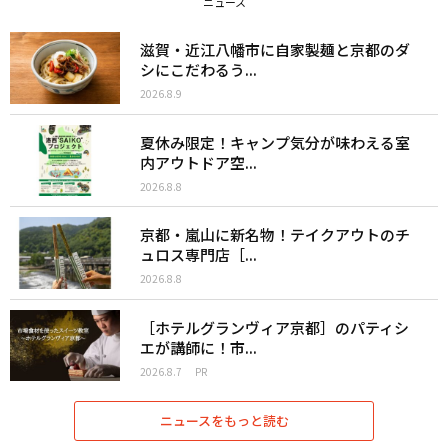
ニュース
滋賀・近江八幡市に自家製麺と京都のダ
シにこだわるう...
2026.8.9
夏休み限定！キャンプ気分が味わえる室
内アウトドア空...
2026.8.8
京都・嵐山に新名物！テイクアウトのチ
ュロス専門店［...
2026.8.8
［ホテルグランヴィア京都］のパティシ
エが講師に！市...
2026.8.7
PR
ニュースをもっと読む