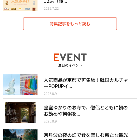
12選（後...
2026.7.22
特集記事をもっと読む
注目のイベント
人気商品が京都で再集結！韓国カルチャ
ーPOPUPイ...
2026.8.9
皇室ゆかりのお寺で、僧侶とともに朝の
お勤めや朝粥を...
2026.8.9
京丹波の夜の畑で食を楽しむ新たな観光