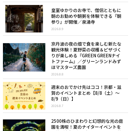
皇室ゆかりのお寺で、僧侶とともに
朝のお勤めや朝粥を体験できる『朝
参り』が開催／泉涌寺
2026.8.9
京丹波の夜の畑で食を楽しむ新たな
観光体験！夏野菜の収穫＆ピザづく
りが楽しめる『GREEN GREENナイ
トファーム』／グリーンランドみず
ほマスターズ農園
2026.8.8
週末のおでかけ先はココ！京都・滋
賀のイベントまとめ【8/8（土）〜
8/9（日）】
2026.8.7
2500株のひまわりと幻想的な光の庭
園を満喫！夏のナイターイベントを