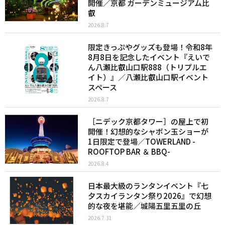
開催／京都 ガーデンミュージアム比
叡
2026.8.7
限定きっぷやグッズも登場！令和8年
8月8日を記念したイベント『えいで
ん八瀬比叡山口駅888（トリプルエ
イト）』／八瀬比叡山口駅イベント
スペース
2026.8.7
［ニデック京都タワー］の屋上で初
開催！幻想的なシャボン玉ショーが
1日限定で登場／TOWERLAND -
ROOFTOP BAR ＆ BBQ-
2026.8.4
日本最大級のランタンイベント『七
夕スカイランタン祭り2026』で幻想
的な夜を堪能／城陽五里五里の丘
2026.7.31