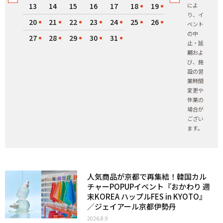
13
14
15
16
17
18
19
によ
り、イ
20
21
22
23
24
25
26
ベント
の中
27
28
29
30
31
止・延
期およ
び、施
設の営
業時間
変更や
休業の
場合が
ござい
ます。
人気商品が京都で再集結！韓国カル
チャーPOPUPイベント『おかわり 週
末KOREA ハップルFES in KYOTO』
／ジェイアール京都伊勢丹
2026.8.9