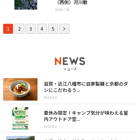
（西側）河川敷
2026.7.30
1
2
3
4
5
ニュース
滋賀・近江八幡市に自家製麺と京都のダ
シにこだわるう...
2026.8.9
夏休み限定！キャンプ気分が味わえる室
内アウトドア空...
2026.8.8