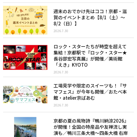
週末のおでかけ先はココ！京都・滋
賀のイベントまとめ【8/1（土）〜
8/2（日）】
2026.7.30
ロック・スターたちが時空を超えて
集結！京都駅で『ロック・スター★
長谷部宏写真展』が開催／美術館
「えき」KYOTO
2026.7.30
工場見学や限定のスイーツも！『サ
マフェス』が今年も開催／おたべ本
館・atelier京ばあむ
2026.7.30
京都の夏の風物詩『鴨川納涼2026』
が開催！全国の特産品や友禅流し実
演も／鴨川三条大橋〜四条大橋 右岸