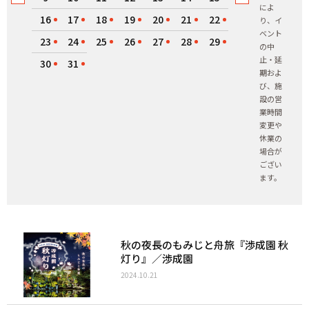
によ
16
17
18
19
20
21
22
り、イ
ベント
23
24
25
26
27
28
29
の中
止・延
30
31
期およ
び、施
設の営
業時間
変更や
休業の
場合が
ござい
ます。
秋の夜長のもみじと舟旅『渉成園 秋
灯り』／渉成園
2024.10.21