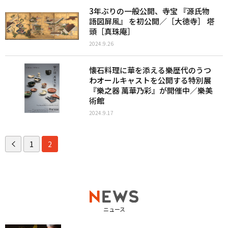
3年ぶりの一般公開、寺宝 『源氏物
語図屏風』 を初公開／［大徳寺］ 塔
頭［真珠庵］
2024.9.26
懐石料理に華を添える樂歴代のうつ
わオールキャストを公開する特別展
『樂之器 萬華乃彩』が開催中／樂美
術館
2024.9.17
1
2
ニュース