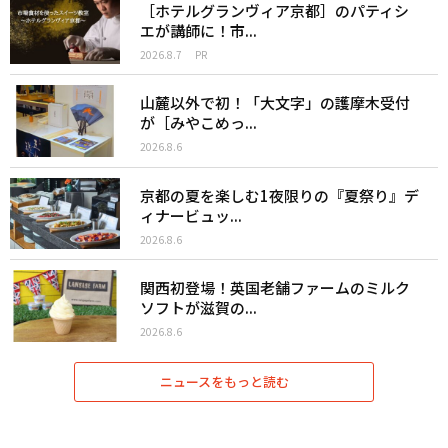
［ホテルグランヴィア京都］のパティシ
エが講師に！市...
2026.8.7
PR
山麓以外で初！「大文字」の護摩木受付
が［みやこめっ...
2026.8.6
京都の夏を楽しむ1夜限りの『夏祭り』デ
ィナービュッ...
2026.8.6
関西初登場！英国老舗ファームのミルク
ソフトが滋賀の...
2026.8.6
ニュースをもっと読む