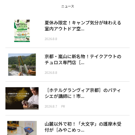
ニュース
夏休み限定！キャンプ気分が味わえる
室内アウトドア空...
2026.8.8
京都・嵐山に新名物！テイクアウトの
チュロス専門店［...
2026.8.8
［ホテルグランヴィア京都］のパティ
シエが講師に！市...
2026.8.7
PR
山麓以外で初！「大文字」の護摩木受
付が［みやこめっ...