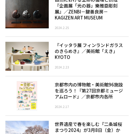
『企画展「光の器」樂雅臣彫刻
展』／ZENBI－鍵善良房－
KAGIZEN ART MUSEUM
2024.2.25
『イッタラ展 フィンランドガラス
のきらめき』／美術館「えき」
KYOTO
2024.2.23
京都市内の博物館・美術館96施設
を巡ろう！『第27回京都ミュージ
アムロード』／京都市内各所
2024.2.17
世界遺産で春を楽しむ『二条城桜
まつり2024』が3月8日（金）か