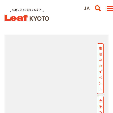
イベント
Leaf KYOTO
開
催
中
の
イ
ベ
ン
ト
今
後
の