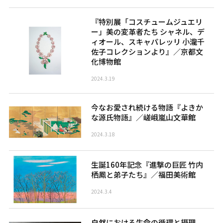
『特別展「コスチュームジュエリ
ー」美の変革者たち シャネル、デ
ィオール、スキャパレッリ 小瀧千
佐子コレクションより』／京都文
化博物館
2024.3.19
今なお愛され続ける物語『よきか
な源氏物語』／嵯峨嵐山文華館
2024.3.18
生誕160年記念『進撃の巨匠 竹内
栖鳳と弟子たち』／福田美術館
2024.3.4
自然における生命の循環と摂理