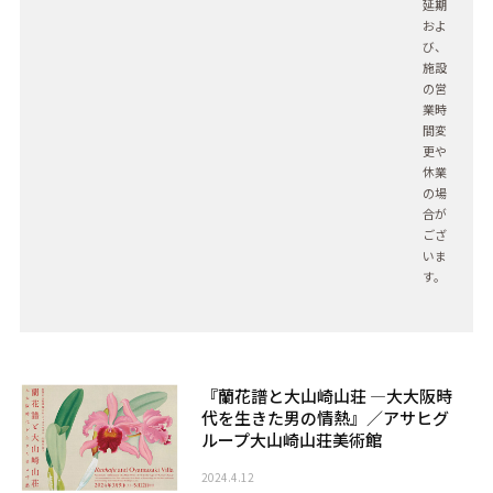
延期
およ
び、
施設
の営
業時
間変
更や
休業
の場
合が
ござ
いま
す。
『蘭花譜と大山崎山荘 ―大大阪時
代を生きた男の情熱』／アサヒグ
ループ大山崎山荘美術館
2024.4.12