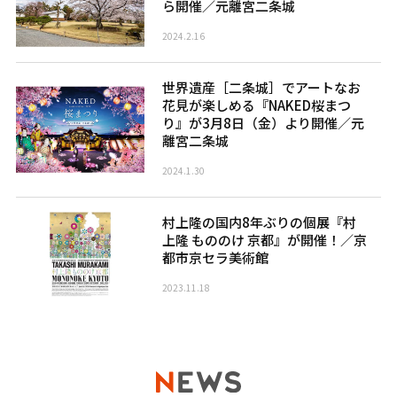
ら開催／元離宮二条城
2024.2.16
世界遺産［二条城］でアートなお
花見が楽しめる『NAKED桜まつ
り』が3月8日（金）より開催／元
離宮二条城
2024.1.30
村上隆の国内8年ぶりの個展『村
上隆 もののけ 京都』が開催！／京
都市京セラ美術館
2023.11.18