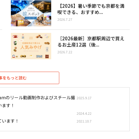
【2026】暑い季節でも京都を満
喫できる、おすすめ...
2026.7.27
［2026最新］京都駅周辺で買え
るお土産12選（後...
2026.7.22
事をもっと読む
stagramのリール動画制作およびスチール撮
2025.9.17
います！
2024.4.22
ています！
2021.10.7