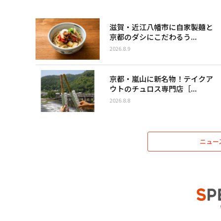
滋賀・近江八幡市に自家製麺と
京都のダシにこだわるう...
2026.8.9
京都・嵐山に新名物！テイクア
ウトのチュロス専門店［...
2026.8.8
ニュー