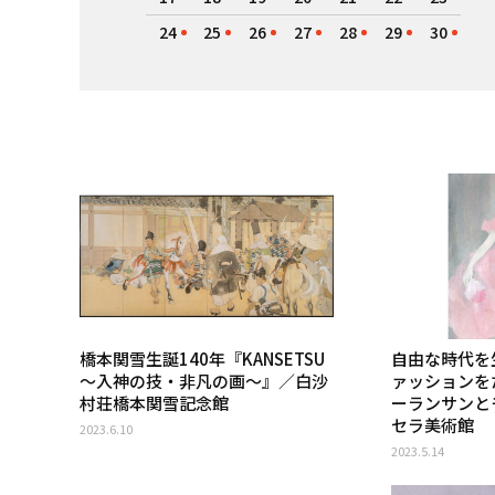
24
25
26
27
28
29
30
橋本関雪生誕140年『KANSETSU
自由な時代を
〜入神の技・非凡の画〜』／白沙
ァッションを
村荘橋本関雪記念館
ーランサンと
セラ美術館
2023.6.10
2023.5.14