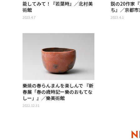
能してみて！『若葉時』／北村美
鋭の20作家
術館
ち』／京都市
2023.4.7
2023.4.1
樂焼の春らんまんを楽しんで 『新
春展「春の歳時記ー樂のおもてな
しー」』／樂美術館
2022.12.31