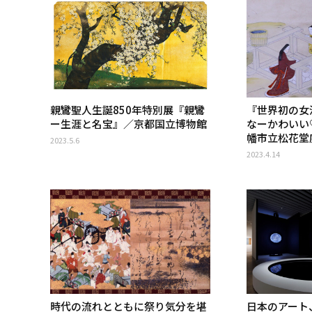
親鸞聖人生誕850年特別展『親鸞
『世界初の女
ー生涯と名宝』／京都国立博物館
なーかわいい
幡市立松花堂
2023.5.6
2023.4.14
時代の流れとともに祭り気分を堪
日本のアート