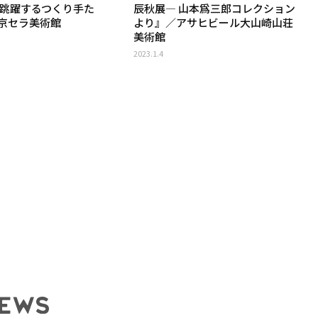
『跳躍するつくり手た
辰秋展― 山本爲三郎コレクション
京セラ美術館
より』／アサヒビール大山崎山荘
美術館
2023.1.4