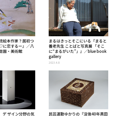
流絵本作家？居初つ
まるはきっとそこにいる『まると
♡に恋するー』／八
養老先生 ことばと写真展 「そこ
庭園・美術館
に“まるがいた”」』／blue book
gallery
2023.4.8
、デ ザイン分野の気
民芸運動ゆかりの『没後40年黒田