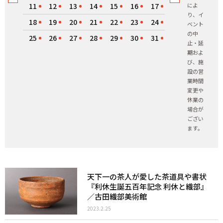
11
12
13
14
15
16
17
によ
り、イ
18
19
20
21
22
23
24
ベント
の中
25
26
27
28
29
30
31
止・延
期およ
び、施
設の営
業時間
変更や
休業の
場合が
ござい
ます。
天下一の茶人が愛した茶道具や書状
『利休生誕五百年記念 利休と織部』
／古田織部美術館
2023.2.25