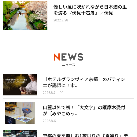
優しい風に吹かれながら日本酒の里
を渡る『伏見十石舟』／伏見
2022.2.28
ニュース
［ホテルグランヴィア京都］のパティシ
エが講師に！市...
2026.8.7
PR
山麓以外で初！「大文字」の護摩木受付
が［みやこめっ...
2026.8.6
京都の夏を楽しむ1夜限りの『夏祭り』デ