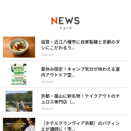
ニュース
滋賀・近江八幡市に自家製麺と京都のダ
シにこだわるう...
2026.8.9
夏休み限定！キャンプ気分が味わえる室
内アウトドア空...
2026.8.8
京都・嵐山に新名物！テイクアウトのチ
ュロス専門店［...
2026.8.8
［ホテルグランヴィア京都］のパティシ
エが講師に！市...