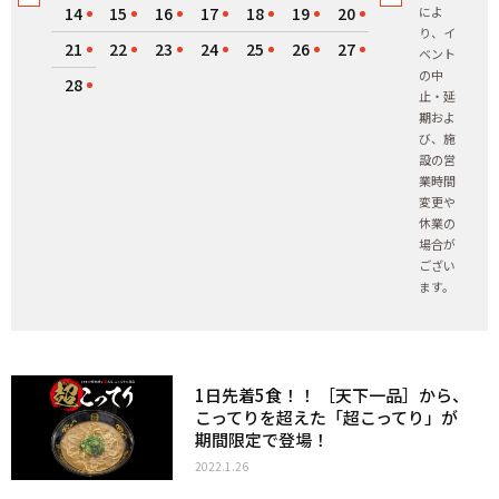
14
15
16
17
18
19
20
によ
り、イ
21
22
23
24
25
26
27
ベント
の中
28
止・延
期およ
び、施
設の営
業時間
変更や
休業の
場合が
ござい
ます。
1日先着5食！！ ［天下一品］から、
こってりを超えた「超こってり」が
期間限定で登場！
2022.1.26