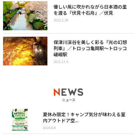
優しい風に吹かれながら日本酒の里
を渡る『伏見十石舟』／伏見
2022.2.28
保津川渓谷を美しく彩る『光の幻想
列車』／トロッコ亀岡駅〜トロッコ
嵯峨駅
2021.11.6
ニュース
夏休み限定！キャンプ気分が味わえる室
内アウトドア空...
2026.8.8