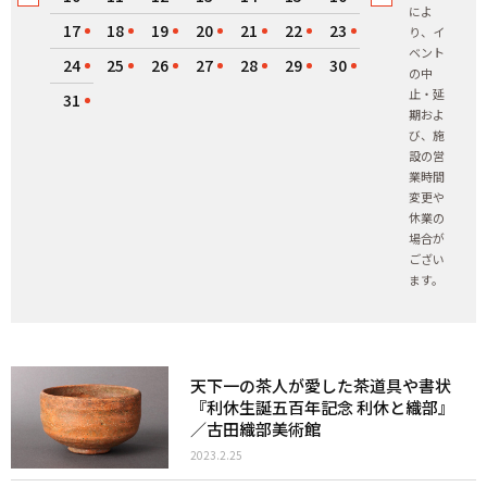
によ
17
18
19
20
21
22
23
り、イ
ベント
24
25
26
27
28
29
30
の中
止・延
31
期およ
び、施
設の営
業時間
変更や
休業の
場合が
ござい
ます。
天下一の茶人が愛した茶道具や書状
『利休生誕五百年記念 利休と織部』
／古田織部美術館
2023.2.25