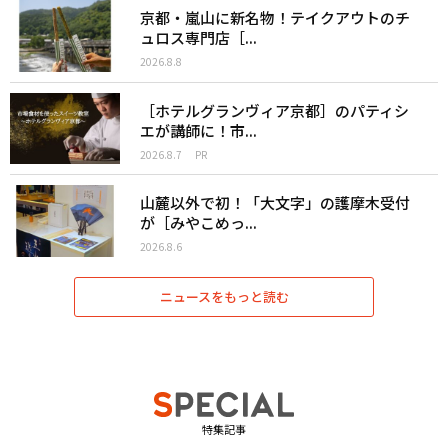
京都・嵐山に新名物！テイクアウトのチ
ュロス専門店［...
2026.8.8
［ホテルグランヴィア京都］のパティシ
エが講師に！市...
2026.8.7
PR
山麓以外で初！「大文字」の護摩木受付
が［みやこめっ...
2026.8.6
ニュースをもっと読む
特集記事