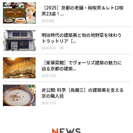
［2025］京都の老舗・純喫茶＆レトロ喫
茶23選！...
2025.8.8
明治時代の建築美と旬の地野菜を味わう
トラットリア［...
2024.9.23
PR
［東華菜館］でヴォーリズ建築の魅力に
迫る京都の建築...
2021.7.15
非公開: 料亭［鳥彌三］の建築美を支える
京の職人技
2021.7.12