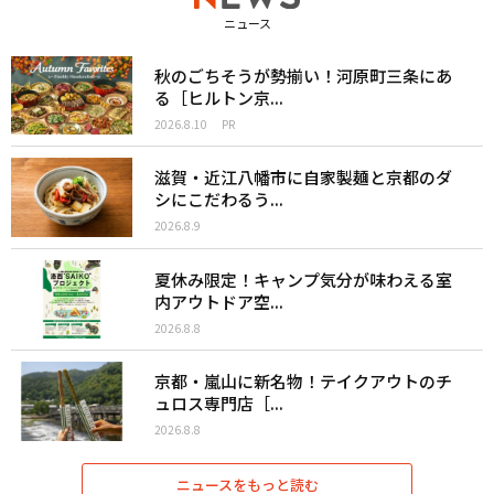
ニュース
秋のごちそうが勢揃い！河原町三条にあ
る［ヒルトン京...
2026.8.10
PR
滋賀・近江八幡市に自家製麺と京都のダ
シにこだわるう...
2026.8.9
夏休み限定！キャンプ気分が味わえる室
内アウトドア空...
2026.8.8
京都・嵐山に新名物！テイクアウトのチ
ュロス専門店［...
2026.8.8
ニュースをもっと読む