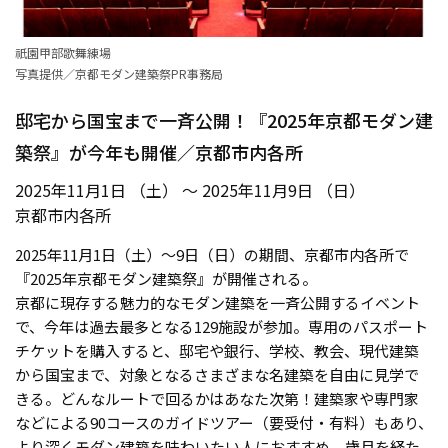
祇園甲部歌舞練場
写真提供／京都モダン建築祭PR事務局
邸宅から国宝まで一斉公開！『2025年京都モダン建
築祭』が今年も開催／京都市内各所
2025年11月1日 （土） ～ 2025年11月9日 （日）
京都市内各所
2025年11月1日（土）〜9日（日）の期間、京都市内各所で
『2025年京都モダン建築祭』が開催される。
京都に現存する魅力的なモダン建築を一斉公開するイベント
で、今年は過去最多となる129施設が参加。専用のパスポート
チケットを購入すると、邸宅や銀行、学校、教会、現代建築
から国宝まで、対象となるさまざまな名建築を自由に見学で
きる。どんなルートで回るかはあなた次第！建築家や専門家
などによる90コースのガイドツアー（要受付・有料）もあり、
より深くモダン建築を味わいたい人におすすめ。歳月を経た