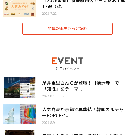
［2026最新］京都駅周辺で買えるお土産
12選（後...
2026.7.22
特集記事をもっと読む
注目のイベント
糸井重里さんらが登壇！［清水寺］で
「知性」をテーマ...
2026.8.10
PR
人気商品が京都で再集結！韓国カルチャ
ーPOPUPイ...
2026.8.9