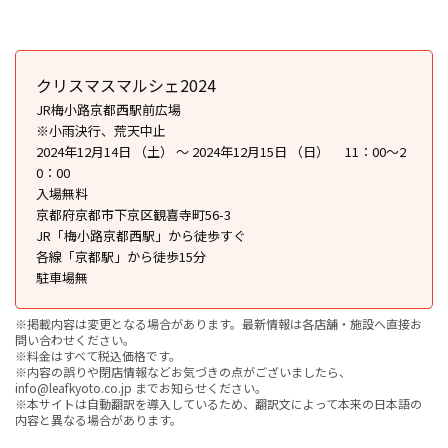
クリスマスマルシェ2024
JR梅小路京都西駅前広場
※小雨決行、荒天中止
2024年12月14日 （土） ～ 2024年12月15日 （日） 11：00〜2
0：00
入場無料
京都府京都市下京区観喜寺町56-3
JR「梅小路京都西駅」から徒歩すぐ
各線「京都駅」から徒歩15分
駐車場無
※掲載内容は変更となる場合があります。最新情報は各店舗・施設へ直接お
問い合わせください。
※料金はすべて税込価格です。
※内容の誤りや閉店情報などお気づきの点がございましたら、
info@leafkyoto.co.jp までお知らせください。
※本サイトは自動翻訳を導入しているため、翻訳文によって本来の日本語の
内容と異なる場合があります。