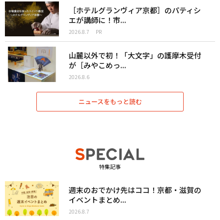
［ホテルグランヴィア京都］のパティシ
エが講師に！市...
2026.8.7
PR
山麓以外で初！「大文字」の護摩木受付
が［みやこめっ...
2026.8.6
ニュースをもっと読む
特集記事
週末のおでかけ先はココ！京都・滋賀の
イベントまとめ...
2026.8.7