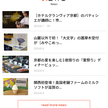
News
［ホテルグランヴィア京都］のパティシ
エが講師に！市...
2026.8.7
PR
山麓以外で初！「大文字」の護摩木受付
が［みやこめっ...
2026.8.6
京都の夏を楽しむ1夜限りの『夏祭り』デ
ィナービュッ...
2026.8.6
関西初登場！英国老舗ファームのミルク
ソフトが滋賀の...
2026.8.6
read more news