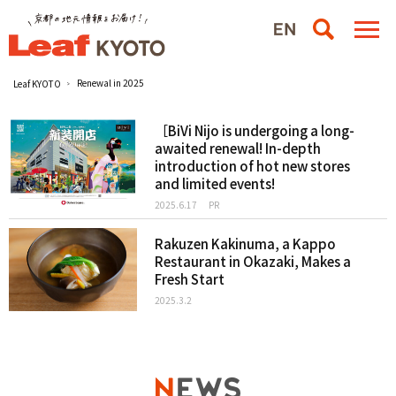
Renewal in 2025
Leaf KYOTO
［BiVi Nijo is undergoing a long-
awaited renewal! In-depth
introduction of hot new stores
and limited events!
2025.6.17
PR
Rakuzen Kakinuma, a Kappo
Restaurant in Okazaki, Makes a
Fresh Start
2025.3.2