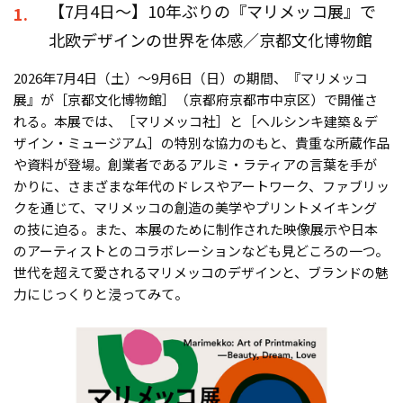
【7月4日〜】10年ぶりの『マリメッコ展』で
1.
北欧デザインの世界を体感／京都文化博物館
2026年7⽉4⽇（土）〜9月6⽇（日）の期間、『マリメッコ
展』が［京都⽂化博物館］（京都府京都市中京区）で開催さ
れる。本展では、［マリメッコ社］と［ヘルシンキ建築＆デ
ザイン・ミュージアム］の特別な協力のもと、貴重な所蔵作品
や資料が登場。創業者であるアルミ・ラティアの言葉を手が
かりに、さまざまな年代のドレスやアートワーク、ファブリッ
クを通じて、マリメッコの創造の美学やプリントメイキング
の技に迫る。また、本展のために制作された映像展示や日本
のアーティストとのコラボレーションなども見どころの一つ。
世代を超えて愛されるマリメッコのデザインと、ブランドの魅
力にじっくりと浸ってみて。