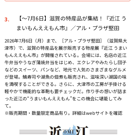
【〜7月6日】滋賀の特産品が集結！『近江 う
3.
まいもんええもん市』／アル・プラザ堅田
2026年7月6日（月）まで、［アル・プラザ堅田］（滋賀県大
津市）で、滋賀の特産品を展示販売する物産展『近江 うまい
もんええもん市』が開催されている。会場には、名店の近江
牛弁当やうなぎ蒲焼弁当をはじめ、エクレアやみたらし団子
などのスイーツ、パンなど、地元で人気のさまざまなグルメ
が登場。鯖寿司や湖魚の佃煮も販売され、滋味深い湖国の味
を満喫することができる。さらに、大津市の工房が手掛ける
軽やかで機能的な革鞄も要チェックだ。作り手の想いが詰ま
った近江の“うまいもんええもん”をこの機会に堪能してみ
て。
※販売期間・数量限定商品有り。詳細はwebサイトを確認