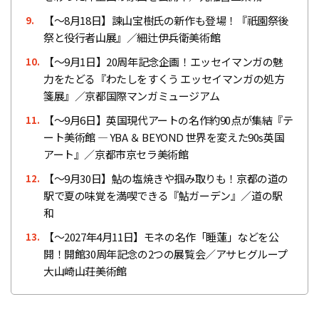
【〜8月18日】諫山宝樹氏の新作も登場！『祇園祭後
9.
祭と役行者山展』／細辻伊兵衛美術館
【〜9月1日】20周年記念企画！エッセイマンガの魅
10.
力をたどる『わたしをすくう エッセイマンガの処方
箋展』／京都国際マンガミュージアム
【〜9月6日】英国現代アートの名作約90点が集結『テ
11.
ート美術館 ― YBA ＆ BEYOND 世界を変えた90s英国
アート』／京都市京セラ美術館
【〜9月30日】鮎の塩焼きや掴み取りも！京都の道の
12.
駅で夏の味覚を満喫できる『鮎ガーデン』／道の駅
和
【～2027年4月11日】モネの名作「睡蓮」などを公
13.
開！開館30周年記念の2つの展覧会／アサヒグループ
大山崎山荘美術館