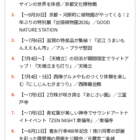
ザインの世界を体感／京都文化博物館
【〜9月30日】京都・河原町に植物園がやってくる！2
2.
年ぶりの特別展『出張植物園2026』／GOOD
NATURE STATION
【〜7月6日】滋賀の特産品が集結！『近江 うまいも
3.
んええもん市』／アル・プラザ堅田
【7月4日〜】［天橋立］の砂浜が期間限定でライトア
4.
ップ！『天橋立まち灯り』／天橋立
【7月4日・5日】西陣グルメやものづくり体験を楽し
5.
む『にしじん七夕まつり』／西陣織会館
【～7月5日】2万株が咲き誇る『あじさい園』／三室
6.
戸寺
【〜7月5日】青紅葉が美しい禅寺でサウンドアートナ
7.
イトイベント『ZEN NIGHT 東福寺』／東福寺
【〜8月11日】寛永行幸400年記念！徳川将軍の部屋
8.
を彩った障壁画の原画を公開中／元離宮二条城