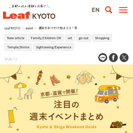
週末のおでかけ先はココ！京都・滋賀のイベントまとめ【7/4（土）〜7/5（日）】
Leaf KYOTO
event
New article
Family/Children OK
art
go out
Shopping
Temple/Shrine
Sightseeing/Experience
2026.7.3