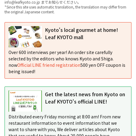
info@leafkyoto.co.jp までお知らせください。
*Since this site uses automatic translation, the translation may differ from
the original Japanese content.
Kyoto's local gourmet at home!
Leaf KYOTO mall
Over 600 interviews per year! An order site carefully
selected by the editors who knows Kyoto and Shiga.
now
Official LINE friend registration
500 yen OFF coupon is
being issued!
Get the latest news from Kyoto on
Leaf KYOTO's official LINE!
Distributed every Friday morning at 8:00 am! From new
restaurant information to event information that we
want to share with you, We deliver articles about Kyoto
that are useful to know. About 20,000 people have