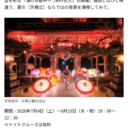
空を彩る『海の京都みやづBAY花火』も開催。昼間とはひと味
違う、夏の［天橋立］ならではの夜景を満喫してみて。
写真提供／天橋立観光協会
期間／2026年7月4日（土）〜9月23日（水・祝）19：00～
22：30
※ナイトクルーズは有料