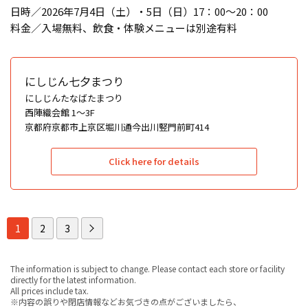
日時／2026年7月4日（土）・5日（日）17：00～20：00
料金／入場無料、飲食・体験メニューは別途有料
にしじん七夕まつり
にしじんたなばたまつり
西陣織会館 1〜3F
京都府京都市上京区堀川通今出川竪門前町414
Click here for details
1
2
3
The information is subject to change. Please contact each store or facility
directly for the latest information.
All prices include tax.
※内容の誤りや閉店情報などお気づきの点がございましたら、