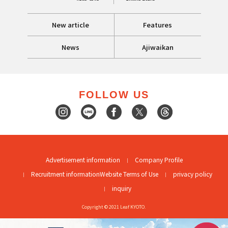
New article
Features
News
Ajiwaikan
FOLLOW US
Advertisement information
Company Profile
Recruitment information
Website Terms of Use
privacy policy
inquiry
Copyright © 2021 Leaf KYOTO.