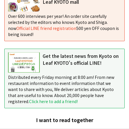
Leaf KYOTO mall
Over 600 interviews per year! An order site carefully
selected by the editors who knows Kyoto and Shiga.
now
Official LINE friend registration
500 yen OFF coupon is
being issued!
Get the latest news from Kyoto on
Leaf KYOTO's official LINE!
Distributed every Friday morning at 8:00 am! From new
restaurant information to event information that we
want to share with you, We deliver articles about Kyoto
that are useful to know. About 20,000 people have
registered.
Click here to add a friend!
I want to read together