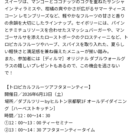
スイーツは、マンゴーとココナッツのコクを重ねたサンシャ
イン ティラミスや、柑橘の爽やかさが広がるサマー ティース
コーン レモンブリーズなど、軽やかなフルーツの甘さと香り
の余韻を大切にしたラインナップ。セイボリーには、パイン
とチミチュリソースを合わせたスマッシュバーガーや、マン
ゴーサルサを添えたローストポークのクロスティーニなど、ト
ロピカルフルーツやハーブ、スパイスを取り入れた、夏らし
い軽快さと満足感を兼ね備えたメニューが揃い踏み。
また、参加者には［ディルマ］オリジナル ダブルウォールグ
ラスの嬉しいプレゼントもあるので、この機会を逃さない
で！
【トロピカルフルーツアフタヌーンティー】
開催日／2026年6月13日（土）
場所／ダブルツリーbyヒルトン京都駅1F オールデイダイニン
グ［ハーベストキッチン］
時間／12：00〜14：30
①12：00〜13：00 ティーセミナー
②13：00〜14：30 アフタヌーンティータイム