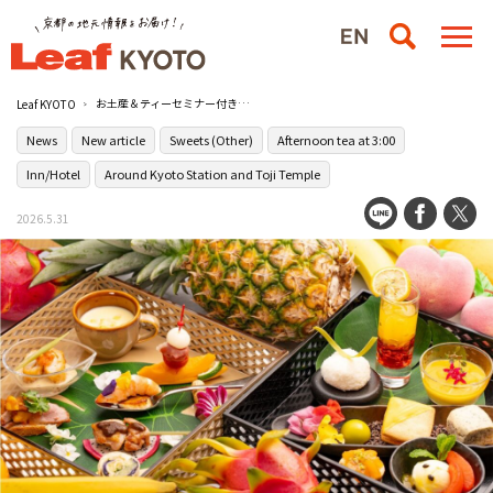
お土産＆ティーセミナー付き！1日限定のアフタヌーンティーが［ダブルツリーbyヒルトン京都駅］で開催
Leaf KYOTO
News
New article
Sweets (Other)
Afternoon tea at 3:00
Inn/Hotel
Around Kyoto Station and Toji Temple
2026.5.31