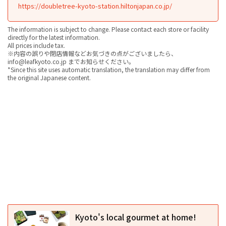
https://doubletree-kyoto-station.hiltonjapan.co.jp/
The information is subject to change. Please contact each store or facility
directly for the latest information.
All prices include tax.
※内容の誤りや閉店情報などお気づきの点がございましたら、
info@leafkyoto.co.jp までお知らせください。
*Since this site uses automatic translation, the translation may differ from
the original Japanese content.
Kyoto's local gourmet at home!