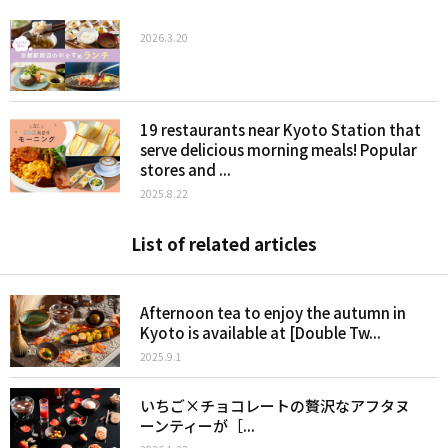
2026.3.20
19 restaurants near Kyoto Station that
serve delicious morning meals! Popular
stores and ...
2025.8.22
List of related articles
Afternoon tea to enjoy the autumn in
Kyoto is available at [Double Tw...
2025.9.1
いちご×チョコレートの贅沢なアフタヌ
ーンティーが［...